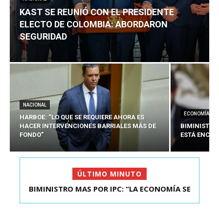
KAST SE REUNIÓ CON EL PRESIDENTE
ELECTO DE COLOMBIA: ABORDARON
SEGURIDAD
NACIONAL
ECONOMÍA
HARBOE: “LO QUE SE REQUIERE AHORA ES
HACER INTERVENCIONES BARRIALES MÁS DE
BIMINISTRO
FONDO”
ESTÁ ENCAU
ÚLTIMO MINUTO
BIMINISTRO MAS POR IPC: “LA ECONOMÍA SE
ESTÁ ENC...