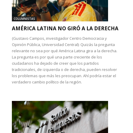
COLUMNISTAS
AMÉRICA LATINA NO GIRÓ A LA DERECHA
(Gustavo Campos, investigador Centro Democracia y
Opinión Pública, Universidad Central): Quizás la pregunta
relevante no sea por qué América Latina gira a la derecha.
La pregunta es por qué una parte creciente de los
ciudadanos ha dejado de creer que los partidos
tradicionales, de izquierda o de derecha, pueden resolver
los problemas que más les preocupan. Ahí podría estar el
verdadero cambio político de la región.