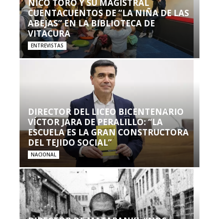
NICO TORO Y SU MAGISTRAL
CUENTACUENTOS DE “LA NIÑA DE LAS
ABEJAS” EN LA BIBLIOTECA DE
VITACURA
ENTREVISTAS
DIRECTOR DEL LICEO BICENTENARIO
VÍCTOR JARA DE PERALILLO: “LA
ESCUELA ES LA GRAN CONSTRUCTORA
DEL TEJIDO SOCIAL”
NACIONAL