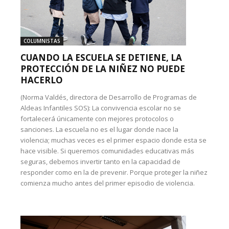
COLUMNISTAS
CUANDO LA ESCUELA SE DETIENE, LA
PROTECCIÓN DE LA NIÑEZ NO PUEDE
HACERLO
(Norma Valdés, directora de Desarrollo de Programas de
Aldeas Infantiles SOS): La convivencia escolar no se
fortalecerá únicamente con mejores protocolos o
sanciones. La escuela no es el lugar donde nace la
violencia; muchas veces es el primer espacio donde esta se
hace visible. Si queremos comunidades educativas más
seguras, debemos invertir tanto en la capacidad de
responder como en la de prevenir. Porque proteger la niñez
comienza mucho antes del primer episodio de violencia.