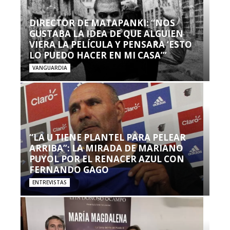
DIRECTOR DE MATAPANKI: “NOS
GUSTABA LA IDEA DE QUE ALGUIEN
VIERA LA PELÍCULA Y PENSARA ‘ESTO
LO PUEDO HACER EN MI CASA’”
VANGUARDIA
“LA U TIENE PLANTEL PARA PELEAR
ARRIBA”: LA MIRADA DE MARIANO
PUYOL POR EL RENACER AZUL CON
FERNANDO GAGO
ENTREVISTAS