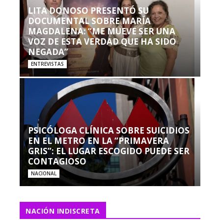
LITA DONOSO PRESENTÓ SU
DOCUMENTAL SOBRE MARÍA
MAGDALENA: “ME MUEVE SER UNA
VOZ DE ESTA VERDAD QUE HA SIDO
NEGADA”
ENTREVISTAS
PSICÓLOGA CLÍNICA SOBRE SUICIDIOS
EN EL METRO EN LA “PRIMAVERA
GRIS”: EL LUGAR ESCOGIDO PUEDE SER
CONTAGIOSO
NACIONAL
NACIÓN INDISCRETA