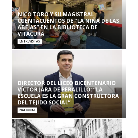
NICO TORO Y SU MAGISTRAL
CUENTACUENTOS DE “LA NIÑA DE LAS
ABEJAS” EN LA BIBLIOTECA DE
VITACURA
ENTREVISTAS
DIRECTOR DEL LICEO BICENTENARIO
VÍCTOR JARA DE PERALILLO: “LA
ESCUELA ES LA GRAN CONSTRUCTORA
DEL TEJIDO SOCIAL”
NACIONAL