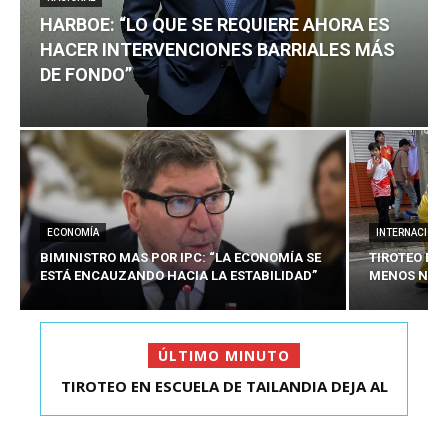
HARBOE: “LO QUE SE REQUIERE AHORA ES
HACER INTERVENCIONES BARRIALES MÁS
DE FONDO”
ECONOMÍA
INTERNACIONA
BIMINISTRO MAS POR IPC: “LA ECONOMÍA SE
TIROTEO EN 
ESTÁ ENCAUZANDO HACIA LA ESTABILIDAD”
MENOS NUEV
ÚLTIMO MINUTO
TIROTEO EN ESCUELA DE TAILANDIA DEJA AL
HARBOE: “LO QUE SE REQUIERE AHORA ES HACER
MENOS NUEVE MU...
INTER...