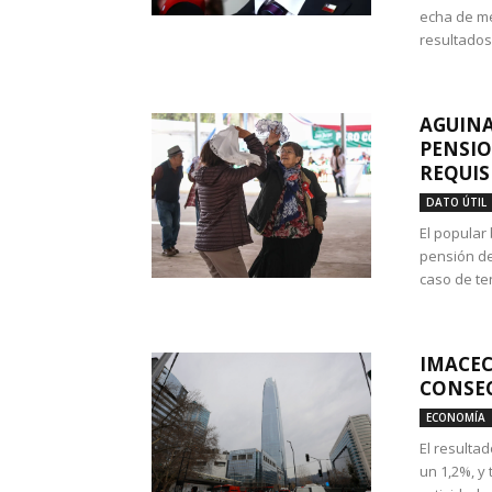
echa de me
resultados
AGUINA
PENSIO
REQUIS
DATO ÚTIL
El popular
pensión de
caso de te
IMACEC
CONSEC
ECONOMÍA
El resulta
un 1,2%, y