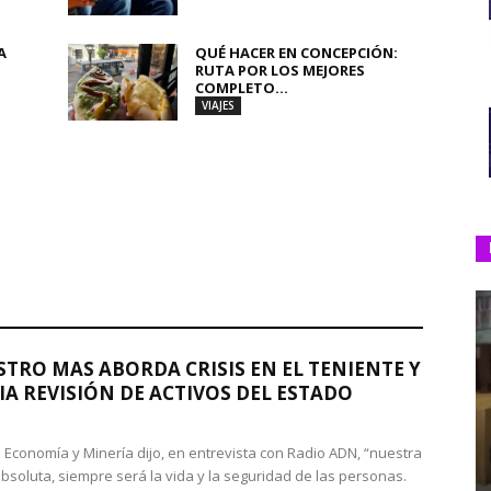
A
QUÉ HACER EN CONCEPCIÓN:
RUTA POR LOS MEJORES
COMPLETO...
VIAJES
STRO MAS ABORDA CRISIS EN EL TENIENTE Y
A REVISIÓN DE ACTIVOS DEL ESTADO
de Economía y Minería dijo, en entrevista con Radio ADN, “nuestra
absoluta, siempre será la vida y la seguridad de las personas.