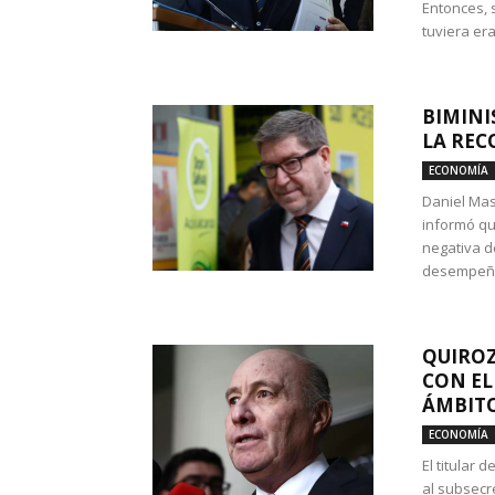
Entonces, 
tuviera era
BIMINI
LA REC
ECONOMÍA
Daniel Mas
informó qu
negativa d
desempeño 
QUIROZ
CON EL
ÁMBITO
ECONOMÍA
El titular
al subsecr