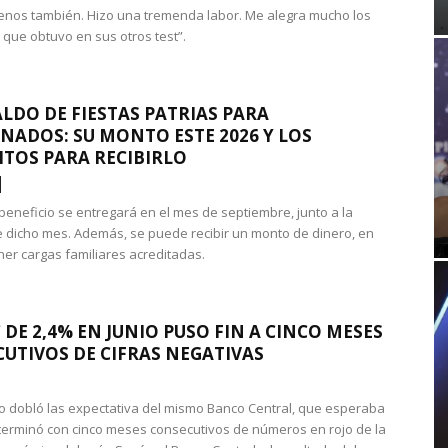
nos también. Hizo una tremenda labor. Me alegra mucho los
 que obtuvo en sus otros test”.
LDO DE FIESTAS PATRIAS PARA
NADOS: SU MONTO ESTE 2026 Y LOS
ITOS PARA RECIBIRLO
 beneficio se entregará en el mes de septiembre, junto a la
 dicho mes. Además, se puede recibir un monto de dinero, en
ner cargas familiares acreditadas.
 DE 2,4% EN JUNIO PUSO FIN A CINCO MESES
UTIVOS DE CIFRAS NEGATIVAS
do dobló las expectativa del mismo Banco Central, que esperaba
 terminó con cinco meses consecutivos de números en rojo de la