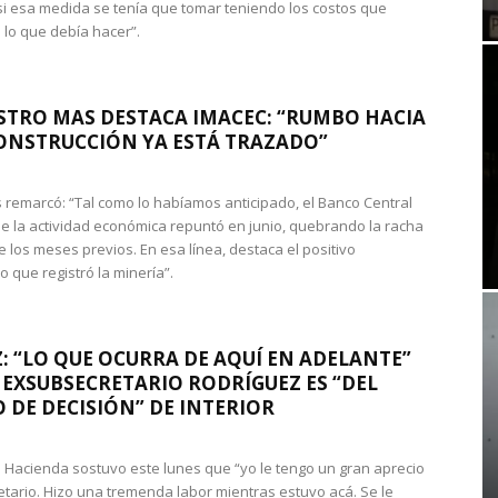
si esa medida se tenía que tomar teniendo los costos que
 lo que debía hacer”.
STRO MAS DESTACA IMACEC: “RUMBO HACIA
ONSTRUCCIÓN YA ESTÁ TRAZADO”
 remarcó: “Tal como lo habíamos anticipado, el Banco Central
e la actividad económica repuntó en junio, quebrando la racha
e los meses previos. En esa línea, destaca el positivo
que registró la minería”.
: “LO QUE OCURRA DE AQUÍ EN ADELANTE”
 EXSUBSECRETARIO RODRÍGUEZ ES “DEL
 DE DECISIÓN” DE INTERIOR
 de Hacienda sostuvo este lunes que “yo le tengo un gran aprecio
etario. Hizo una tremenda labor mientras estuvo acá. Se le