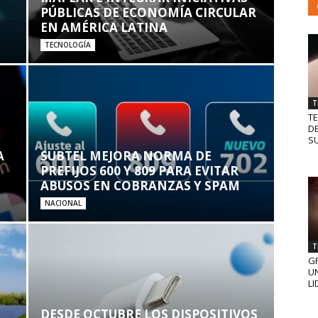
PÚBLICAS DE ECONOMÍA CIRCULAR
EN AMÉRICA LATINA
TECNOLOGÍA
T
T
D
SU
A
SUBTEL MEJORA NORMA DE
PREFIJOS 600 Y 809 PARA EVITAR
ABUSOS EN COBRANZAS Y SPAM
NACIONAL
T
GR
UN
LI
DESDE OCTUBRE LOS DISPOSITIVOS