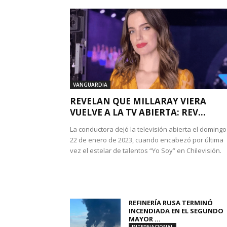
VANGUARDIA
REVELAN QUE MILLARAY VIERA
VUELVE A LA TV ABIERTA: REV...
La conductora dejó la televisión abierta el domingo
22 de enero de 2023, cuando encabezó por última
vez el estelar de talentos “Yo Soy” en Chilevisión.
REFINERÍA RUSA TERMINÓ
INCENDIADA EN EL SEGUNDO
MAYOR ...