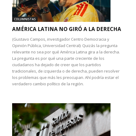
COLUMNISTAS
AMÉRICA LATINA NO GIRÓ A LA DERECHA
(Gustavo Campos, investigador Centro Democracia y
Opinión Pública, Universidad Central): Quizás la pregunta
relevante no sea por qué América Latina gira a la derecha.
La pregunta es por qué una parte creciente de los
ciudadanos ha dejado de creer que los partidos
tradicionales, de izquierda o de derecha, pueden resolver
los problemas que más les preocupan. Ahí podría estar el
verdadero cambio político de la región.