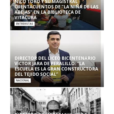
NICO TORO Y SU MAGISTRAL
CUENTACUENTOS DE “LA NIÑA DE LAS
ABEJAS” EN LA BIBLIOTECA DE
VITACURA
ENTREVISTAS
DIRECTOR DEL LICEO BICENTENARIO
VÍCTOR JARA DE PERALILLO: “LA
ESCUELA ES LA GRAN CONSTRUCTORA
DEL TEJIDO SOCIAL”
NACIONAL