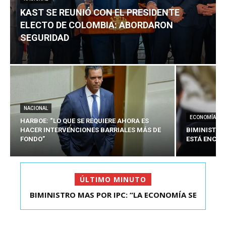
KAST SE REUNIÓ CON EL PRESIDENTE
ELECTO DE COLOMBIA: ABORDARON
SEGURIDAD
NACIONAL
ECONOMÍA
HARBOE: “LO QUE SE REQUIERE AHORA ES
HACER INTERVENCIONES BARRIALES MÁS DE
BIMINISTRO
FONDO”
ESTÁ ENCAU
ÚLTIMO MINUTO
BIMINISTRO MAS POR IPC: “LA ECONOMÍA SE
KAST SE REUNIÓ CON EL PRESIDENTE ELECTO DE
ESTÁ ENC...
COLOMBIA: A...