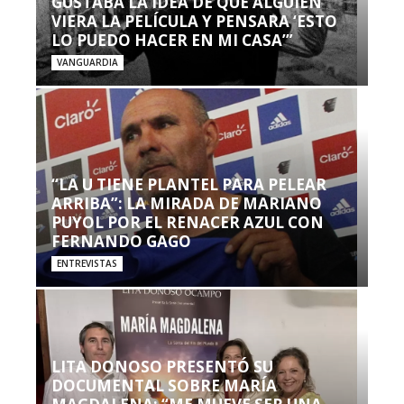
GUSTABA LA IDEA DE QUE ALGUIEN
VIERA LA PELÍCULA Y PENSARA ‘ESTO
LO PUEDO HACER EN MI CASA’”
VANGUARDIA
“LA U TIENE PLANTEL PARA PELEAR
ARRIBA”: LA MIRADA DE MARIANO
PUYOL POR EL RENACER AZUL CON
FERNANDO GAGO
ENTREVISTAS
LITA DONOSO PRESENTÓ SU
DOCUMENTAL SOBRE MARÍA