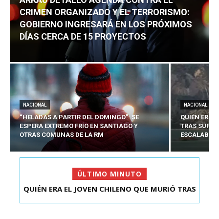
CRIMEN ORGANIZADO Y EL TERRORISMO:
GOBIERNO INGRESARÁ EN LOS PRÓXIMOS
DÍAS CERCA DE 15 PROYECTOS
NACIONAL
NACIONAL
“HELADAS A PARTIR DEL DOMINGO”: SE
QUIÉN ERA 
ESPERA EXTREMO FRÍO EN SANTIAGO Y
TRAS SUFRI
OTRAS COMUNAS DE LA RM
ESCALABA E
ÚLTIMO MINUTO
QUIÉN ERA EL JOVEN CHILENO QUE MURIÓ TRAS
ARRAU DETALLÓ AGENDA CONTRA EL CRIMEN
SUFRIR ACCID...
ORGANIZADO Y EL ...