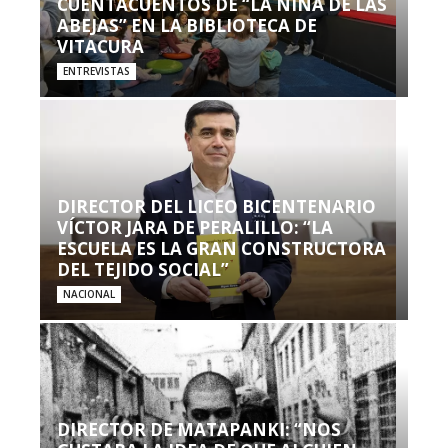
CUENTACUENTOS DE “LA NIÑA DE LAS
ABEJAS” EN LA BIBLIOTECA DE
VITACURA
ENTREVISTAS
DIRECTOR DEL LICEO BICENTENARIO
VÍCTOR JARA DE PERALILLO: “LA
ESCUELA ES LA GRAN CONSTRUCTORA
DEL TEJIDO SOCIAL”
NACIONAL
DIRECTOR DE MATAPANKI: “NOS