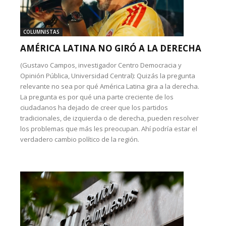
COLUMNISTAS
AMÉRICA LATINA NO GIRÓ A LA DERECHA
(Gustavo Campos, investigador Centro Democracia y
Opinión Pública, Universidad Central): Quizás la pregunta
relevante no sea por qué América Latina gira a la derecha.
La pregunta es por qué una parte creciente de los
ciudadanos ha dejado de creer que los partidos
tradicionales, de izquierda o de derecha, pueden resolver
los problemas que más les preocupan. Ahí podría estar el
verdadero cambio político de la región.