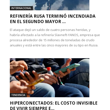
INTERNACIONAL
REFINERÍA RUSA TERMINÓ INCENDIADA
EN EL SEGUNDO MAYOR ...
El ataque dejó un saldo de cuatro personas heridas, y
habría afectado a la refinería Slavneft-YANOS, empresa que
procesa alrededor de 15 millones de toneladas de crudo
anuales y está entre las cinco mayores de su tipo en Rusia.
TENDENCIA
HIPERCONECTADOS: EL COSTO INVISIBLE
DE VIVIR SIEMPRE E...