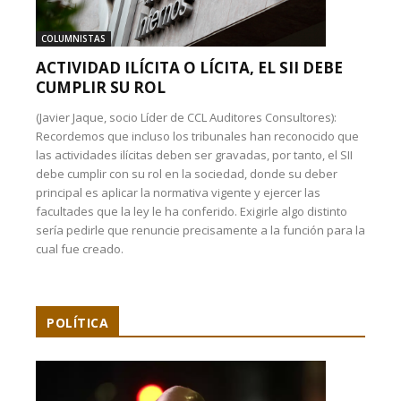
COLUMNISTAS
ACTIVIDAD ILÍCITA O LÍCITA, EL SII DEBE
CUMPLIR SU ROL
(Javier Jaque, socio Líder de CCL Auditores Consultores):
Recordemos que incluso los tribunales han reconocido que
las actividades ilícitas deben ser gravadas, por tanto, el SII
debe cumplir con su rol en la sociedad, donde su deber
principal es aplicar la normativa vigente y ejercer las
facultades que la ley le ha conferido. Exigirle algo distinto
sería pedirle que renuncie precisamente a la función para la
cual fue creado.
POLÍTICA