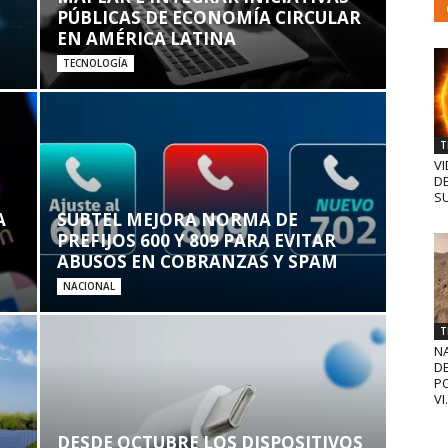
PÚBLICAS DE ECONOMÍA CIRCULAR
EN AMÉRICA LATINA
TECNOLOGÍA
T
VI
D
SU
A
SUBTEL MEJORA NORMA DE
PREFIJOS 600 Y 809 PARA EVITAR
ABUSOS EN COBRANZAS Y SPAM
NACIONAL
T
N
D
PO
VI.
DESDE OCTUBRE LOS DISPOSITIVOS