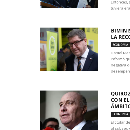
Entonces, 
tuviera era
BIMINI
LA REC
ECONOMÍA
Daniel Mas
informó qu
negativa d
desempeño 
QUIROZ
CON EL
ÁMBITO
ECONOMÍA
El titular
al subsecr