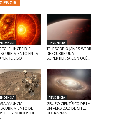
CIENCIA
ENDENCIA
TENDENCIA
DEO: EL INCREÍBLE
TELESCOPIO JAMES WEBB
ESCUBRIMIENTO EN LA
DESCUBRE UNA
PERFICIE SO...
SUPERTIERRA CON OCÉ...
ENDENCIA
TENDENCIA
ASA ANUNCIA
GRUPO CIENTÍFICO DE LA
ESCUBRIMIENTO DE
UNIVERSIDAD DE CHILE
SIBLES INDICIOS DE
LIDERA “MA...
..