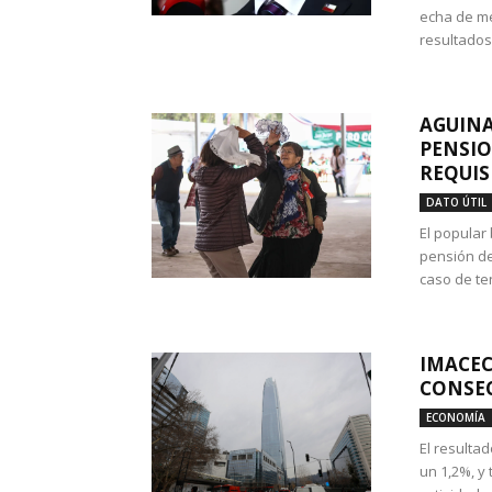
echa de me
resultados
AGUINA
PENSIO
REQUIS
DATO ÚTIL
El popular
pensión de
caso de te
IMACEC
CONSEC
ECONOMÍA
El resulta
un 1,2%, y