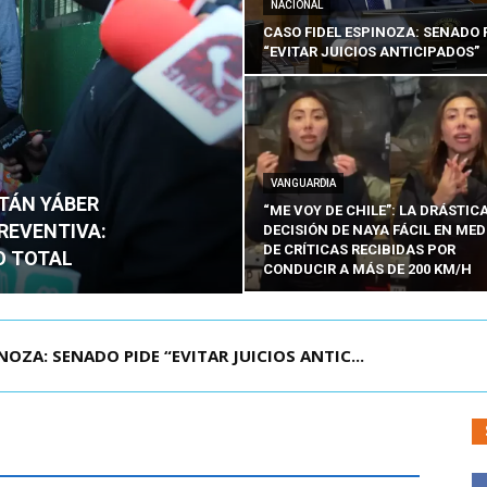
NACIONAL
CASO FIDEL ESPINOZA: SENADO 
“EVITAR JUICIOS ANTICIPADOS”
VANGUARDIA
ITÁN YÁBER
“ME VOY DE CHILE”: LA DRÁSTIC
PREVENTIVA:
DECISIÓN DE NAYA FÁCIL EN MED
DE CRÍTICAS RECIBIDAS POR
O TOTAL
CONDUCIR A MÁS DE 200 KM/H
ÁMITE Y DECLARA ADMISIBLES LOS TRES REQU...