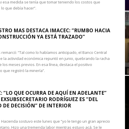
si esa medida se tenía que tomar teniendo los costos que
 lo que debía hacer”.
STRO MAS DESTACA IMACEC: “RUMBO HACIA
ONSTRUCCIÓN YA ESTÁ TRAZADO”
 remarcó: “Tal como lo habíamos anticipado, el Banco Central
e la actividad económica repuntó en junio, quebrando la racha
e los meses previos. En esa línea, destaca el positivo
que registró la minería”.
: “LO QUE OCURRA DE AQUÍ EN ADELANTE”
 EXSUBSECRETARIO RODRÍGUEZ ES “DEL
 DE DECISIÓN” DE INTERIOR
 de Hacienda sostuvo este lunes que “yo le tengo un gran aprecio
etario. Hizo una tremenda labor mientras estuvo acá. Se le