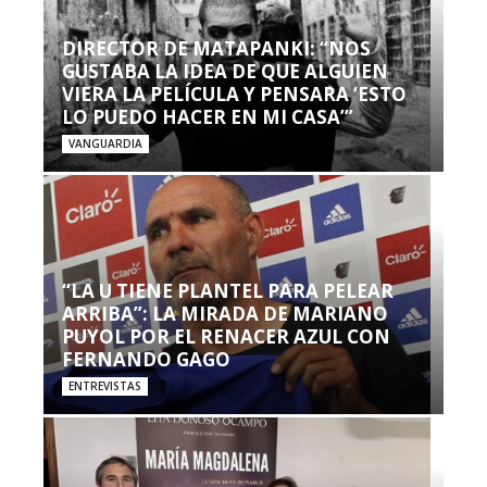
DIRECTOR DE MATAPANKI: “NOS
GUSTABA LA IDEA DE QUE ALGUIEN
VIERA LA PELÍCULA Y PENSARA ‘ESTO
LO PUEDO HACER EN MI CASA’”
VANGUARDIA
“LA U TIENE PLANTEL PARA PELEAR
ARRIBA”: LA MIRADA DE MARIANO
PUYOL POR EL RENACER AZUL CON
FERNANDO GAGO
ENTREVISTAS