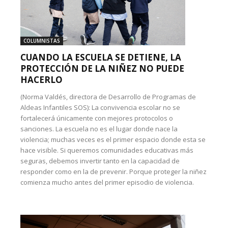
COLUMNISTAS
CUANDO LA ESCUELA SE DETIENE, LA
PROTECCIÓN DE LA NIÑEZ NO PUEDE
HACERLO
(Norma Valdés, directora de Desarrollo de Programas de
Aldeas Infantiles SOS): La convivencia escolar no se
fortalecerá únicamente con mejores protocolos o
sanciones. La escuela no es el lugar donde nace la
violencia; muchas veces es el primer espacio donde esta se
hace visible. Si queremos comunidades educativas más
seguras, debemos invertir tanto en la capacidad de
responder como en la de prevenir. Porque proteger la niñez
comienza mucho antes del primer episodio de violencia.