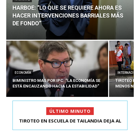
HARBOE: “LO QUE SE REQUIERE AHORA ES
HACER INTERVENCIONES BARRIALES MÁS
DE FONDO”
ECONOMÍA
INTERNACIONA
BIMINISTRO MAS POR IPC: “LA ECONOMÍA SE
TIROTEO EN 
ESTÁ ENCAUZANDO HACIA LA ESTABILIDAD”
MENOS NUEV
ÚLTIMO MINUTO
TIROTEO EN ESCUELA DE TAILANDIA DEJA AL
HARBOE: “LO QUE SE REQUIERE AHORA ES HACER
MENOS NUEVE MU...
INTER...