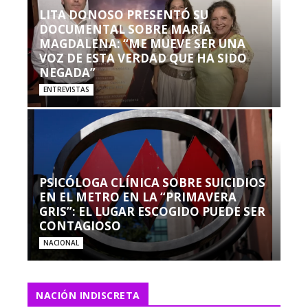
LITA DONOSO PRESENTÓ SU
DOCUMENTAL SOBRE MARÍA
MAGDALENA: “ME MUEVE SER UNA
VOZ DE ESTA VERDAD QUE HA SIDO
NEGADA”
ENTREVISTAS
PSICÓLOGA CLÍNICA SOBRE SUICIDIOS
EN EL METRO EN LA “PRIMAVERA
GRIS”: EL LUGAR ESCOGIDO PUEDE SER
CONTAGIOSO
NACIONAL
NACIÓN INDISCRETA