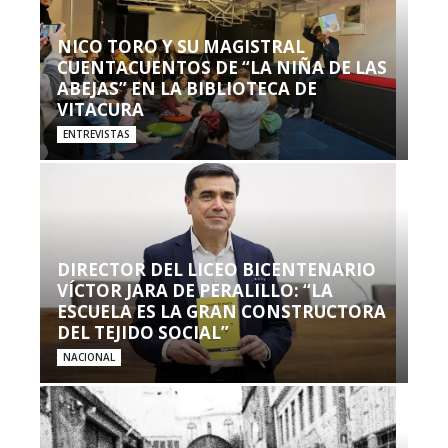
NICO TORO Y SU MAGISTRAL
CUENTACUENTOS DE “LA NIÑA DE LAS
ABEJAS” EN LA BIBLIOTECA DE
VITACURA
ENTREVISTAS
DIRECTOR DEL LICEO BICENTENARIO
VÍCTOR JARA DE PERALILLO: “LA
ESCUELA ES LA GRAN CONSTRUCTORA
DEL TEJIDO SOCIAL”
NACIONAL