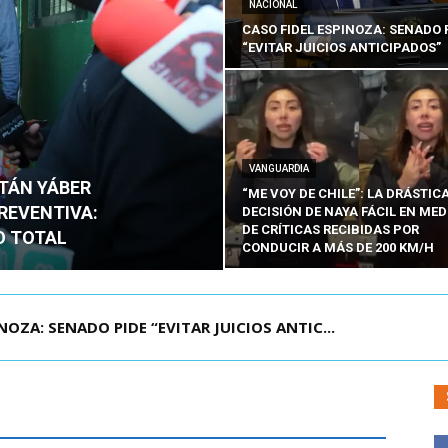
NACIONAL
CASO FIDEL ESPINOZA: SENADO 
“EVITAR JUICIOS ANTICIPADOS”
VANGUARDIA
ITÁN YÁBER
“ME VOY DE CHILE”: LA DRÁSTIC
PREVENTIVA:
DECISIÓN DE NAYA FÁCIL EN MED
DE CRÍTICAS RECIBIDAS POR
O TOTAL
CONDUCIR A MÁS DE 200 KM/H
ÁMITE Y DECLARA ADMISIBLES LOS TRES REQU...