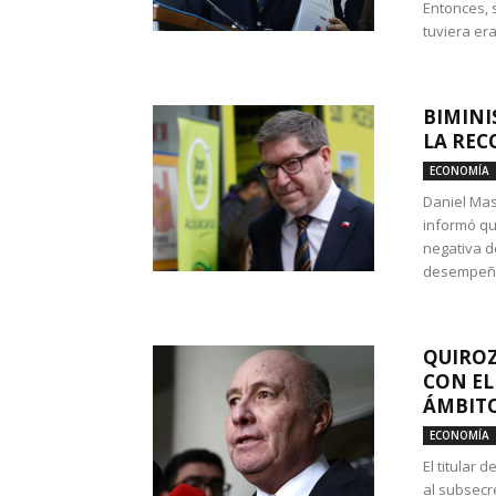
Entonces, 
tuviera era
BIMINI
LA REC
ECONOMÍA
Daniel Mas
informó qu
negativa d
desempeño 
QUIROZ
CON EL
ÁMBITO
ECONOMÍA
El titular
al subsecr