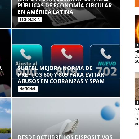
PÚBLICAS DE ECONOMÍA CIRCULAR
EN AMÉRICA LATINA
TECNOLOGÍA
T
VI
D
SU
A
SUBTEL MEJORA NORMA DE
PREFIJOS 600 Y 809 PARA EVITAR
ABUSOS EN COBRANZAS Y SPAM
NACIONAL
T
N
D
PO
VI.
DESDE OCTUBRE LOS DISPOSITIVOS