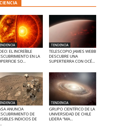
CIENCIA
ENDENCIA
TENDENCIA
DEO: EL INCREÍBLE
TELESCOPIO JAMES WEBB
ESCUBRIMIENTO EN LA
DESCUBRE UNA
PERFICIE SO...
SUPERTIERRA CON OCÉ...
ENDENCIA
TENDENCIA
ASA ANUNCIA
GRUPO CIENTÍFICO DE LA
ESCUBRIMIENTO DE
UNIVERSIDAD DE CHILE
SIBLES INDICIOS DE
LIDERA “MA...
..