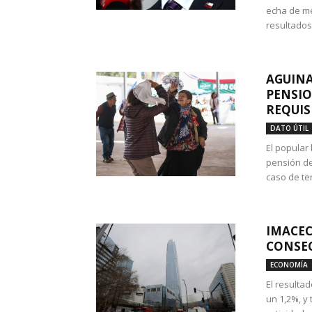
echa de me
resultados
AGUINA
PENSIO
REQUIS
DATO ÚTIL
El popular
pensión de
caso de te
IMACEC
CONSEC
ECONOMÍA
El resulta
un 1,2%, y