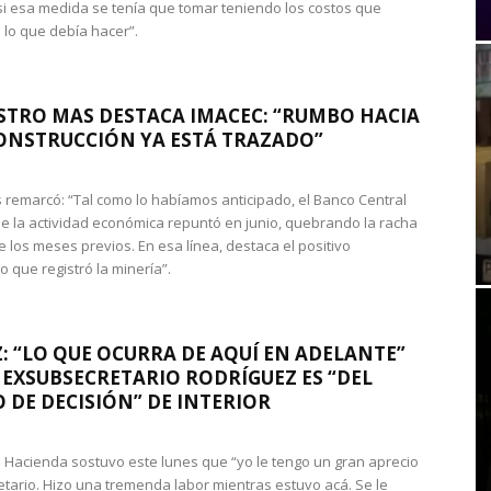
si esa medida se tenía que tomar teniendo los costos que
 lo que debía hacer”.
STRO MAS DESTACA IMACEC: “RUMBO HACIA
ONSTRUCCIÓN YA ESTÁ TRAZADO”
 remarcó: “Tal como lo habíamos anticipado, el Banco Central
e la actividad económica repuntó en junio, quebrando la racha
e los meses previos. En esa línea, destaca el positivo
que registró la minería”.
: “LO QUE OCURRA DE AQUÍ EN ADELANTE”
 EXSUBSECRETARIO RODRÍGUEZ ES “DEL
 DE DECISIÓN” DE INTERIOR
 de Hacienda sostuvo este lunes que “yo le tengo un gran aprecio
etario. Hizo una tremenda labor mientras estuvo acá. Se le