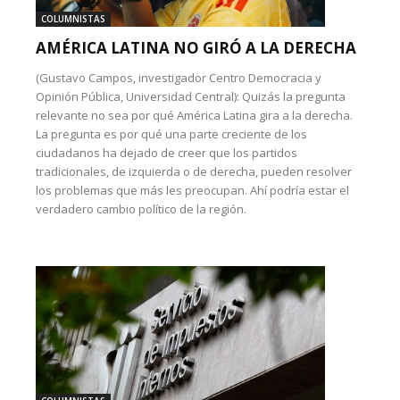
COLUMNISTAS
AMÉRICA LATINA NO GIRÓ A LA DERECHA
(Gustavo Campos, investigador Centro Democracia y
Opinión Pública, Universidad Central): Quizás la pregunta
relevante no sea por qué América Latina gira a la derecha.
La pregunta es por qué una parte creciente de los
ciudadanos ha dejado de creer que los partidos
tradicionales, de izquierda o de derecha, pueden resolver
los problemas que más les preocupan. Ahí podría estar el
verdadero cambio político de la región.