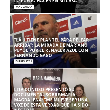
LO PUEDO HACER EN MI CASA’”
VANGUARDIA
“LA U TIENE PLANTEL PARA PELEAR
ARRIBA”: LA MIRADA DE MARIANO
PUYOL POR EL RENACER AZUL CON
FERNANDO GAGO
ENTREVISTAS
LITA DONOSO PRESENTÓ SU
DOCUMENTAL SOBRE MARÍA
MAGDALENA: “ME MUEVE SER UNA
VOZ DE ESTA VERDAD QUE HA SIDO