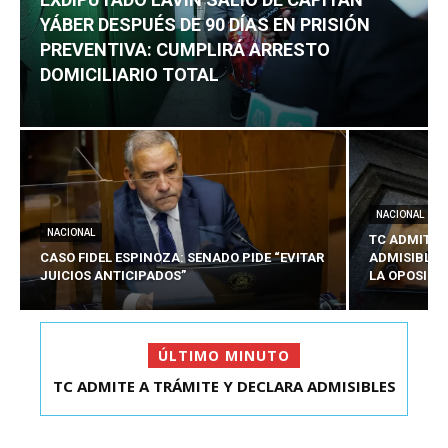
YÁBER DESPUÉS DE 90 DÍAS EN PRISIÓN
PREVENTIVA: CUMPLIRÁ ARRESTO
DOMICILIARIO TOTAL
NACIONAL
NACIONAL
TC ADMITE 
CASO FIDEL ESPINOZA: SENADO PIDE “EVITAR
ADMISIBLES
JUICIOS ANTICIPADOS”
LA OPOSICI
ÚLTIMO MINUTO
EXDIPUTADO LAVÍN SALIÓ DE CAPITÁN YÁBER
DESPUÉS DE 90 ...