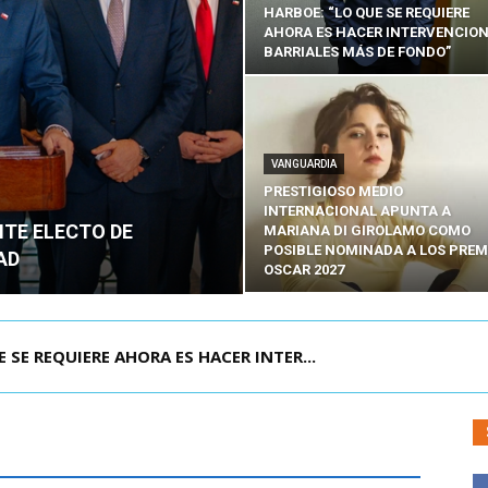
HARBOE: “LO QUE SE REQUIERE
AHORA ES HACER INTERVENCIO
BARRIALES MÁS DE FONDO”
VANGUARDIA
PRESTIGIOSO MEDIO
INTERNACIONAL APUNTA A
NTE ELECTO DE
MARIANA DI GIROLAMO COMO
POSIBLE NOMINADA A LOS PREM
AD
OSCAR 2027
POR IPC: “LA ECONOMÍA SE ESTÁ ENC...