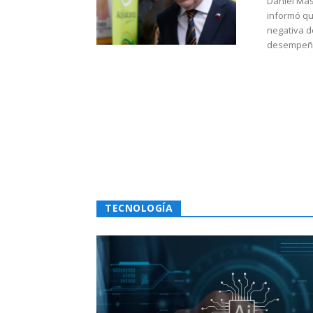
Daniel Mas
informó qu
negativa d
desempeño 
TECNOLOGÍA