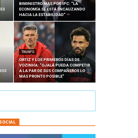
BIMINISTRO MAS POR IPC: “LA
NES
ECONOMÍA SE ESTÁ ENCAUZANDO
HACIA LA ESTABILIDAD”
TRIUNFO
ORTIZ Y LOS PRIMEROS DÍAS DE
VOZINHA: “OJALÁ PUEDA COMPETIR
IOS
A LA PAR DE SUS COMPAÑEROS LO
MÁS PRONTO POSIBLE”
SOCIAL