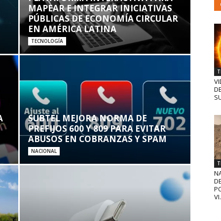
MAPEAR E INTEGRAR INICIATIVAS
PÚBLICAS DE ECONOMÍA CIRCULAR
EN AMÉRICA LATINA
TECNOLOGÍA
T
VI
D
SU
A
SUBTEL MEJORA NORMA DE
PREFIJOS 600 Y 809 PARA EVITAR
ABUSOS EN COBRANZAS Y SPAM
NACIONAL
T
N
D
PO
VI.