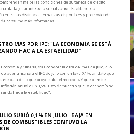
omprendan mejor las condiciones de su tarjeta de crédito
ntratarla y durante toda su utilización. Facilitando la
n entre las distintas alternativas disponibles y promoviendo
s de consumo más informadas.
STRO MAS POR IPC: “LA ECONOMÍA SE ESTÁ
ANDO HACIA LA ESTABILIDAD”
de Economía y Minería, tras conocer la cifra del mes de julio, dijo:
 de buena manera el IPC de julio con un leve 0,1%, un dato que
 parte baja de lo que proyectaba el mercado. Y que permite
 inflación anual a un 3,5%. Esto demuestra que la economía se
zando hacia la estabilidad”.
JULIO SUBIÓ 0,1% EN JULIO: BAJA EN
S DE COMBUSTIBLES CONTUVO LA
IÓN