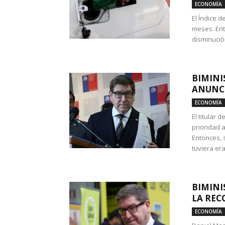
ECONOMÍA
El Índice 
meses. Ent
disminución
BIMINI
ANUNCI
ECONOMÍA
El titular 
prioridad 
Entonces, 
tuviera era
BIMINI
LA REC
ECONOMÍA