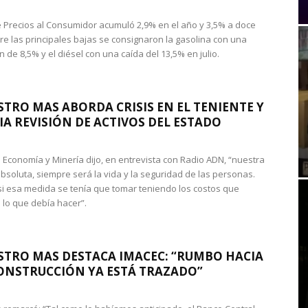
de Precios al Consumidor acumuló 2,9% en el año y 3,5% a doce
re las principales bajas se consignaron la gasolina con una
 de 8,5% y el diésel con una caída del 13,5% en julio.
STRO MAS ABORDA CRISIS EN EL TENIENTE Y
A REVISIÓN DE ACTIVOS DEL ESTADO
de Economía y Minería dijo, en entrevista con Radio ADN, “nuestra
absoluta, siempre será la vida y la seguridad de las personas.
si esa medida se tenía que tomar teniendo los costos que
 lo que debía hacer”.
STRO MAS DESTACA IMACEC: “RUMBO HACIA
ONSTRUCCIÓN YA ESTÁ TRAZADO”