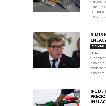
personas c
antes de co
comparació
decisione
BIMINI
ENCAUZ
ECONOMÍA
El titular 
“Recibimos
está en la
moderar la
está encau
IPC DE 
PRECIO
INFLAC