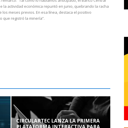
 remarcó: “Tal como lo habíamos anticipado, el Banco Central
e la actividad económica repuntó en junio, quebrando la racha
e los meses previos. En esa línea, destaca el positivo
que registró la minería”.
CIRCULARTEC LANZA LA PRIMERA
PLATAFORMA INTERACTIVA PARA