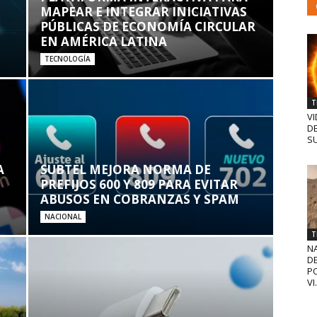
MAPEAR E INTEGRAR INICIATIVAS
PÚBLICAS DE ECONOMÍA CIRCULAR
EN AMÉRICA LATINA
TECNOLOGÍA
T
VI
D
SU
A
SUBTEL MEJORA NORMA DE
PREFIJOS 600 Y 809 PARA EVITAR
ABUSOS EN COBRANZAS Y SPAM
NACIONAL
T
N
D
PO
VI.