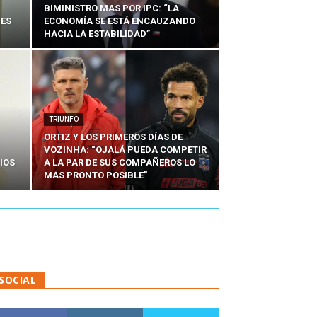
BIMINISTRO MAS POR IPC: “LA
NES
ECONOMÍA SE ESTÁ ENCAUZANDO
HACIA LA ESTABILIDAD”
TRIUNFO
ORTIZ Y LOS PRIMEROS DÍAS DE
VOZINHA: “OJALÁ PUEDA COMPETIR
IOS
A LA PAR DE SUS COMPAÑEROS LO
MÁS PRONTO POSIBLE”
SOCIAL