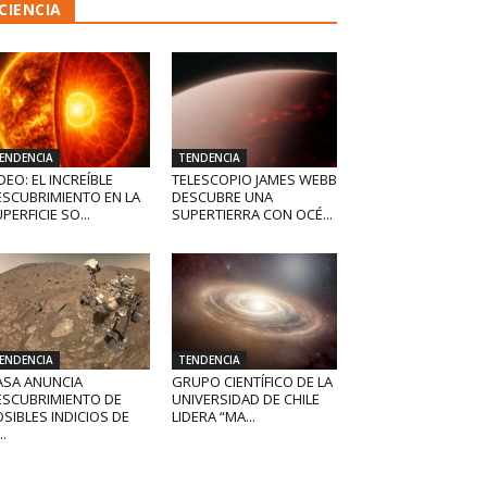
CIENCIA
ENDENCIA
TENDENCIA
DEO: EL INCREÍBLE
TELESCOPIO JAMES WEBB
ESCUBRIMIENTO EN LA
DESCUBRE UNA
PERFICIE SO...
SUPERTIERRA CON OCÉ...
ENDENCIA
TENDENCIA
ASA ANUNCIA
GRUPO CIENTÍFICO DE LA
ESCUBRIMIENTO DE
UNIVERSIDAD DE CHILE
SIBLES INDICIOS DE
LIDERA “MA...
..