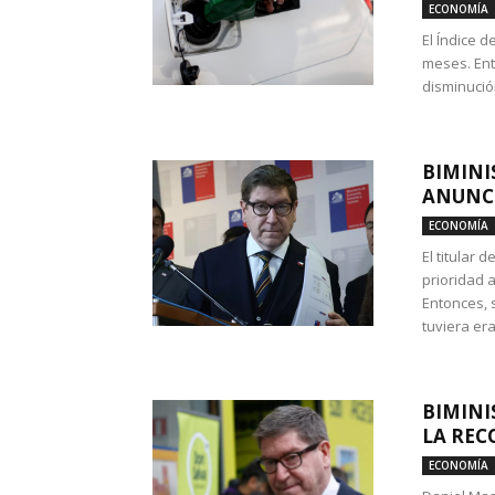
ECONOMÍA
El Índice 
meses. Ent
disminución
BIMINI
ANUNCI
ECONOMÍA
El titular 
prioridad 
Entonces, 
tuviera era
BIMINI
LA REC
ECONOMÍA