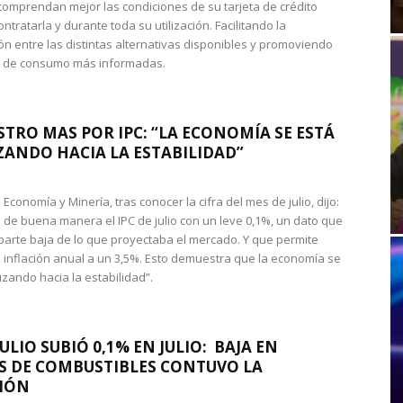
omprendan mejor las condiciones de su tarjeta de crédito
ntratarla y durante toda su utilización. Facilitando la
n entre las distintas alternativas disponibles y promoviendo
s de consumo más informadas.
STRO MAS POR IPC: “LA ECONOMÍA SE ESTÁ
ANDO HACIA LA ESTABILIDAD”
de Economía y Minería, tras conocer la cifra del mes de julio, dijo:
 de buena manera el IPC de julio con un leve 0,1%, un dato que
 parte baja de lo que proyectaba el mercado. Y que permite
 inflación anual a un 3,5%. Esto demuestra que la economía se
zando hacia la estabilidad”.
JULIO SUBIÓ 0,1% EN JULIO: BAJA EN
S DE COMBUSTIBLES CONTUVO LA
IÓN