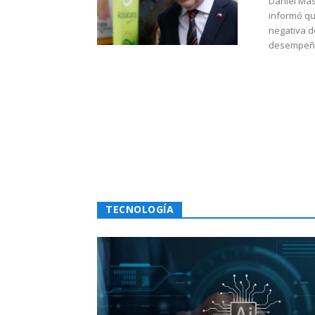
Daniel Mas
informó qu
negativa d
desempeño 
TECNOLOGÍA