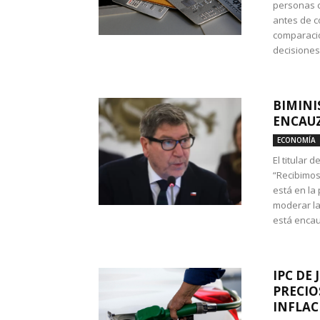
personas c
antes de co
comparació
decisione
BIMINI
ENCAUZ
ECONOMÍA
El titular 
“Recibimos
está en la
moderar la
está encau
IPC DE 
PRECIO
INFLAC