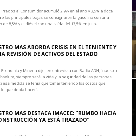
de Precios al Consumidor acumuló 2,9% en el año y 3,5% a doce
re las principales bajas se consignaron la gasolina con una
 de 8,5% y el diésel con una caída del 13,5% en julio.
STRO MAS ABORDA CRISIS EN EL TENIENTE Y
A REVISIÓN DE ACTIVOS DEL ESTADO
de Economía y Minería dijo, en entrevista con Radio ADN, “nuestra
absoluta, siempre será la vida y la seguridad de las personas.
si esa medida se tenía que tomar teniendo los costos que
 lo que debía hacer”.
STRO MAS DESTACA IMACEC: “RUMBO HACIA
ONSTRUCCIÓN YA ESTÁ TRAZADO”