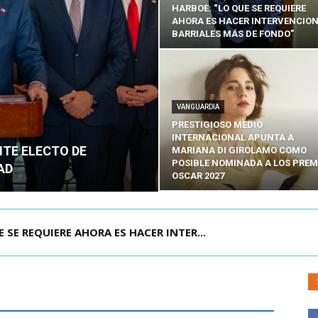
HARBOE: “LO QUE SE REQUIERE
AHORA ES HACER INTERVENCIO
BARRIALES MÁS DE FONDO”
VANGUARDIA
PRESTIGIOSO MEDIO
INTERNACIONAL APUNTA A
NTE ELECTO DE
MARIANA DI GIROLAMO COMO
POSIBLE NOMINADA A LOS PREM
AD
OSCAR 2027
POR IPC: “LA ECONOMÍA SE ESTÁ ENC...