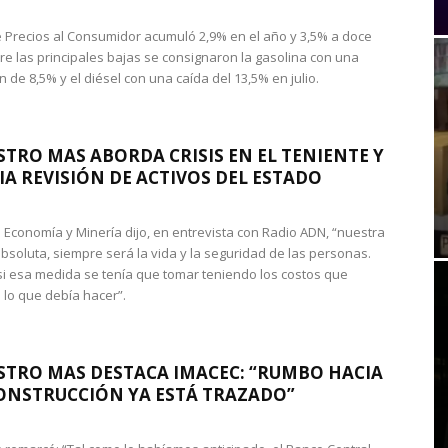
de Precios al Consumidor acumuló 2,9% en el año y 3,5% a doce
re las principales bajas se consignaron la gasolina con una
 de 8,5% y el diésel con una caída del 13,5% en julio.
STRO MAS ABORDA CRISIS EN EL TENIENTE Y
A REVISIÓN DE ACTIVOS DEL ESTADO
de Economía y Minería dijo, en entrevista con Radio ADN, “nuestra
absoluta, siempre será la vida y la seguridad de las personas.
si esa medida se tenía que tomar teniendo los costos que
 lo que debía hacer”.
STRO MAS DESTACA IMACEC: “RUMBO HACIA
ONSTRUCCIÓN YA ESTÁ TRAZADO”