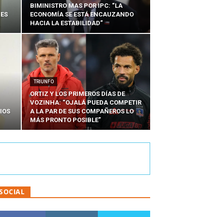
BIMINISTRO MAS POR IPC: “LA
NES
ECONOMÍA SE ESTÁ ENCAUZANDO
HACIA LA ESTABILIDAD”
TRIUNFO
ORTIZ Y LOS PRIMEROS DÍAS DE
VOZINHA: “OJALÁ PUEDA COMPETIR
IOS
A LA PAR DE SUS COMPAÑEROS LO
MÁS PRONTO POSIBLE”
SOCIAL