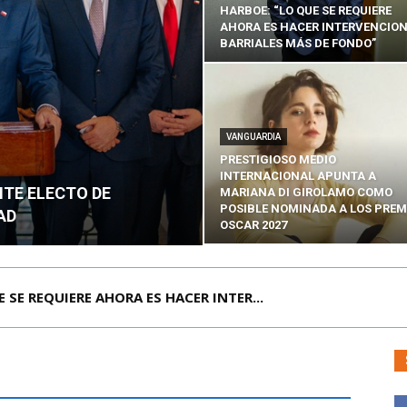
HARBOE: “LO QUE SE REQUIERE
AHORA ES HACER INTERVENCIO
BARRIALES MÁS DE FONDO”
VANGUARDIA
PRESTIGIOSO MEDIO
INTERNACIONAL APUNTA A
NTE ELECTO DE
MARIANA DI GIROLAMO COMO
POSIBLE NOMINADA A LOS PREM
AD
OSCAR 2027
POR IPC: “LA ECONOMÍA SE ESTÁ ENC...