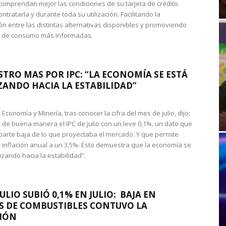
omprendan mejor las condiciones de su tarjeta de crédito
ntratarla y durante toda su utilización. Facilitando la
n entre las distintas alternativas disponibles y promoviendo
s de consumo más informadas.
STRO MAS POR IPC: “LA ECONOMÍA SE ESTÁ
ANDO HACIA LA ESTABILIDAD”
de Economía y Minería, tras conocer la cifra del mes de julio, dijo:
 de buena manera el IPC de julio con un leve 0,1%, un dato que
 parte baja de lo que proyectaba el mercado. Y que permite
 inflación anual a un 3,5%. Esto demuestra que la economía se
zando hacia la estabilidad”.
JULIO SUBIÓ 0,1% EN JULIO: BAJA EN
S DE COMBUSTIBLES CONTUVO LA
IÓN