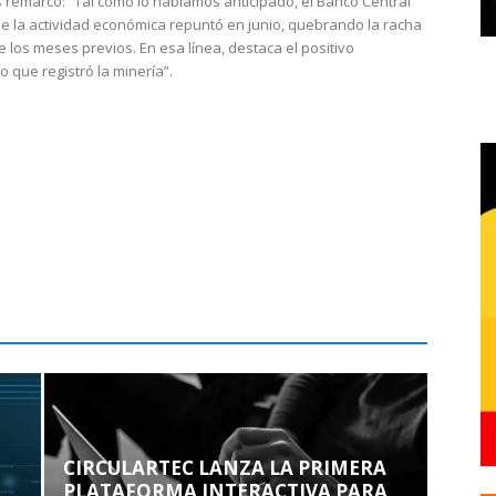
 remarcó: “Tal como lo habíamos anticipado, el Banco Central
e la actividad económica repuntó en junio, quebrando la racha
e los meses previos. En esa línea, destaca el positivo
que registró la minería”.
CIRCULARTEC LANZA LA PRIMERA
PLATAFORMA INTERACTIVA PARA