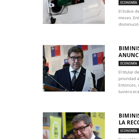
ECONOMÍA
El Índice 
meses. Ent
disminución
BIMINI
ANUNCI
ECONOMÍA
El titular 
prioridad 
Entonces, 
tuviera era
BIMINI
LA REC
ECONOMÍA