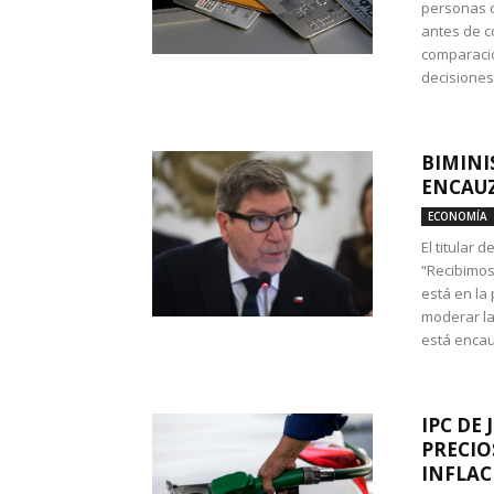
personas c
antes de co
comparació
decisione
BIMINI
ENCAUZ
ECONOMÍA
El titular 
“Recibimos
está en la
moderar la
está encau
IPC DE 
PRECIO
INFLAC