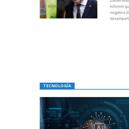
Daniel Mas
informó qu
negativa d
desempeño 
TECNOLOGÍA