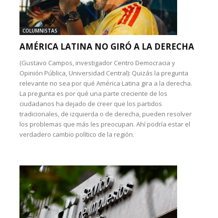
COLUMNISTAS
AMÉRICA LATINA NO GIRÓ A LA DERECHA
(Gustavo Campos, investigador Centro Democracia y
Opinión Pública, Universidad Central): Quizás la pregunta
relevante no sea por qué América Latina gira a la derecha.
La pregunta es por qué una parte creciente de los
ciudadanos ha dejado de creer que los partidos
tradicionales, de izquierda o de derecha, pueden resolver
los problemas que más les preocupan. Ahí podría estar el
verdadero cambio político de la región.