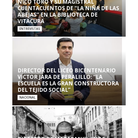
NICO TORO Y SU MAGISTRAL
CUENTACUENTOS DE “LA NIÑA DE LAS
ABEJAS” EN LA BIBLIOTECA DE
VITACURA
ENTREVISTAS
DIRECTOR DEL LICEO BICENTENARIO
VÍCTOR JARA DE PERALILLO: “LA
ESCUELA ES LA GRAN CONSTRUCTORA
DEL TEJIDO SOCIAL”
NACIONAL