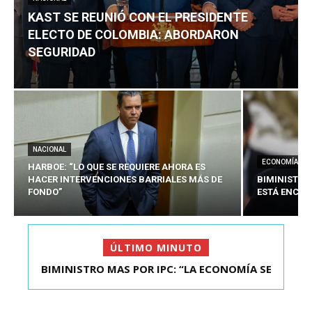
KAST SE REUNIÓ CON EL PRESIDENTE
ELECTO DE COLOMBIA: ABORDARON
SEGURIDAD
NACIONAL
ECONOMÍA
HARBOE: “LO QUE SE REQUIERE AHORA ES
HACER INTERVENCIONES BARRIALES MÁS DE
BIMINISTRO
FONDO”
ESTÁ ENCAU
ÚLTIMO MINUTO
BIMINISTRO MAS POR IPC: “LA ECONOMÍA SE
KAST SE REUNIÓ CON EL PRESIDENTE ELECTO DE
ESTÁ ENC...
COLOMBIA: A...