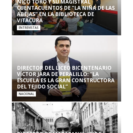
NICO TORO Y SU MAGISTRAL
CUENTACUENTOS DE “LA NIÑA DE LAS
ABEJAS” EN LA BIBLIOTECA DE
VITACURA
ENTREVISTAS
DIRECTOR DEL LICEO BICENTENARIO
VÍCTOR JARA DE PERALILLO: “LA
ESCUELA ES LA GRAN CONSTRUCTORA
DEL TEJIDO SOCIAL”
NACIONAL