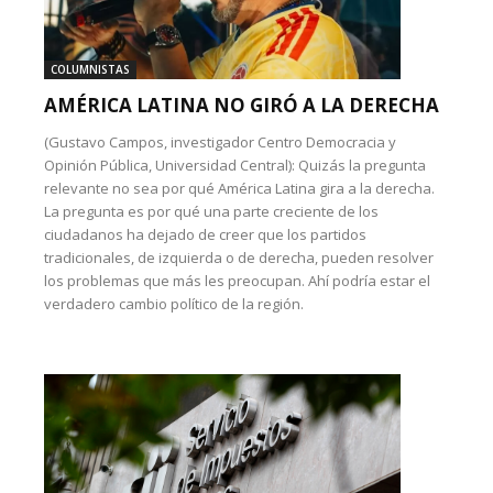
COLUMNISTAS
AMÉRICA LATINA NO GIRÓ A LA DERECHA
(Gustavo Campos, investigador Centro Democracia y
Opinión Pública, Universidad Central): Quizás la pregunta
relevante no sea por qué América Latina gira a la derecha.
La pregunta es por qué una parte creciente de los
ciudadanos ha dejado de creer que los partidos
tradicionales, de izquierda o de derecha, pueden resolver
los problemas que más les preocupan. Ahí podría estar el
verdadero cambio político de la región.