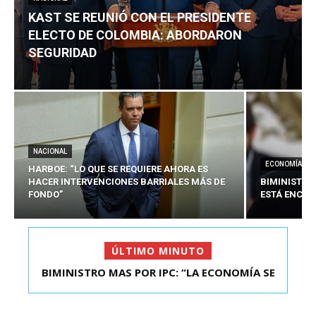
KAST SE REUNIÓ CON EL PRESIDENTE
ELECTO DE COLOMBIA: ABORDARON
SEGURIDAD
NACIONAL
ECONOMÍA
HARBOE: “LO QUE SE REQUIERE AHORA ES
HACER INTERVENCIONES BARRIALES MÁS DE
BIMINISTRO
FONDO”
ESTÁ ENCAU
ÚLTIMO MINUTO
BIMINISTRO MAS POR IPC: “LA ECONOMÍA SE
KAST SE REUNIÓ CON EL PRESIDENTE ELECTO DE
ESTÁ ENC...
COLOMBIA: A...