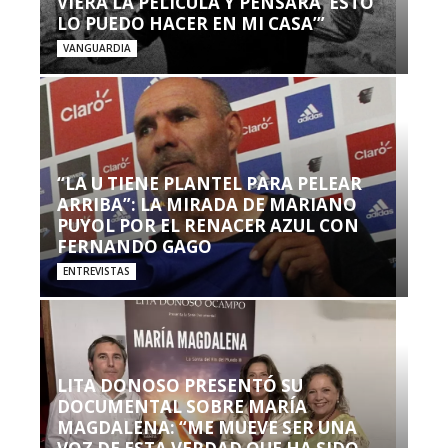
VIERA LA PELÍCULA Y PENSARA ‘ESTO
LO PUEDO HACER EN MI CASA’”
VANGUARDIA
“LA U TIENE PLANTEL PARA PELEAR
ARRIBA”: LA MIRADA DE MARIANO
PUYOL POR EL RENACER AZUL CON
FERNANDO GAGO
ENTREVISTAS
LITA DONOSO PRESENTÓ SU
DOCUMENTAL SOBRE MARÍA
MAGDALENA: “ME MUEVE SER UNA