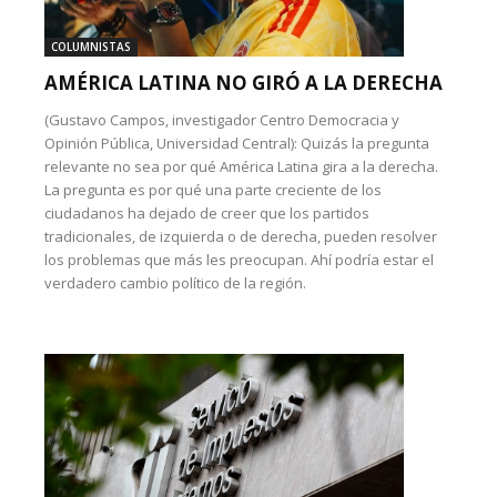
COLUMNISTAS
AMÉRICA LATINA NO GIRÓ A LA DERECHA
(Gustavo Campos, investigador Centro Democracia y
Opinión Pública, Universidad Central): Quizás la pregunta
relevante no sea por qué América Latina gira a la derecha.
La pregunta es por qué una parte creciente de los
ciudadanos ha dejado de creer que los partidos
tradicionales, de izquierda o de derecha, pueden resolver
los problemas que más les preocupan. Ahí podría estar el
verdadero cambio político de la región.