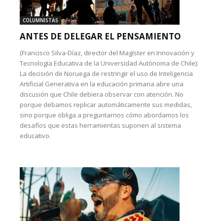
COLUMNISTAS
ANTES DE DELEGAR EL PENSAMIENTO
(Francisco Silva-Díaz, director del Magíster en Innovación y
Tecnología Educativa de la Universidad Autónoma de Chile):
La decisión de Noruega de restringir el uso de Inteligencia
Artificial Generativa en la educación primaria abre una
discusión que Chile debiera observar con atención. No
porque debamos replicar automáticamente sus medidas,
sino porque obliga a preguntarnos cómo abordamos los
desafíos que estas herramientas suponen al sistema
educativo.