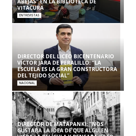
ABEJAS” EN LA BIBLIOTECA DE
VITACURA
ENTREVISTAS
DIRECTOR DEL LICEO BICENTENARIO
VÍCTOR JARA DE PERALILLO: “LA
ESCUELA ES LA GRAN CONSTRUCTORA
DEL TEJIDO SOCIAL”
NACIONAL
DIRECTOR DE MATAPANKI: “NOS
GUSTABA LA IDEA DE QUE ALGUIEN