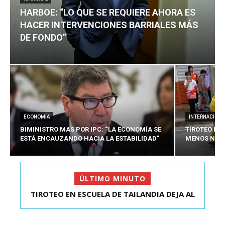
HARBOE: “LO QUE SE REQUIERE AHORA ES
HACER INTERVENCIONES BARRIALES MÁS
DE FONDO”
ECONOMÍA
INTERNACIONA
BIMINISTRO MAS POR IPC: “LA ECONOMÍA SE
TIROTEO EN 
ESTÁ ENCAUZANDO HACIA LA ESTABILIDAD”
MENOS NUEV
ÚLTIMO MINUTO
TIROTEO EN ESCUELA DE TAILANDIA DEJA AL
HARBOE: “LO QUE SE REQUIERE AHORA ES HACER
MENOS NUEVE MU...
INTER...