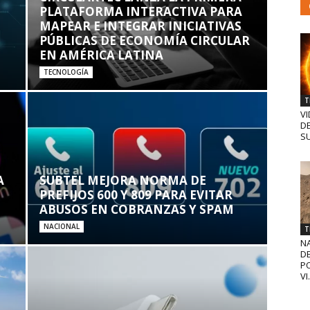
PLATAFORMA INTERACTIVA PARA
MAPEAR E INTEGRAR INICIATIVAS
PÚBLICAS DE ECONOMÍA CIRCULAR
EN AMÉRICA LATINA
TECNOLOGÍA
T
VI
D
SU
A
SUBTEL MEJORA NORMA DE
PREFIJOS 600 Y 809 PARA EVITAR
ABUSOS EN COBRANZAS Y SPAM
NACIONAL
T
N
D
PO
VI.