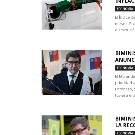
INFLAC
ECONOMÍA
El Índice 
meses. Ent
disminución
BIMINI
ANUNCI
ECONOMÍA
El titular 
prioridad 
Entonces, 
tuviera era
BIMINI
LA REC
ECONOMÍA