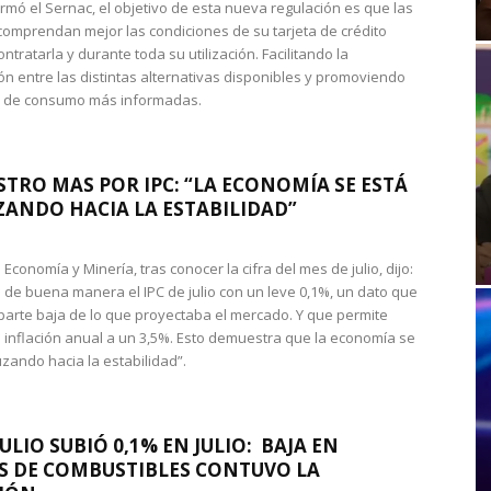
rmó el Sernac, el objetivo de esta nueva regulación es que las
omprendan mejor las condiciones de su tarjeta de crédito
ntratarla y durante toda su utilización. Facilitando la
n entre las distintas alternativas disponibles y promoviendo
s de consumo más informadas.
STRO MAS POR IPC: “LA ECONOMÍA SE ESTÁ
ANDO HACIA LA ESTABILIDAD”
de Economía y Minería, tras conocer la cifra del mes de julio, dijo:
 de buena manera el IPC de julio con un leve 0,1%, un dato que
 parte baja de lo que proyectaba el mercado. Y que permite
 inflación anual a un 3,5%. Esto demuestra que la economía se
zando hacia la estabilidad”.
JULIO SUBIÓ 0,1% EN JULIO: BAJA EN
S DE COMBUSTIBLES CONTUVO LA