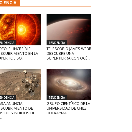
CIENCIA
ENDENCIA
TENDENCIA
DEO: EL INCREÍBLE
TELESCOPIO JAMES WEBB
ESCUBRIMIENTO EN LA
DESCUBRE UNA
PERFICIE SO...
SUPERTIERRA CON OCÉ...
ENDENCIA
TENDENCIA
ASA ANUNCIA
GRUPO CIENTÍFICO DE LA
ESCUBRIMIENTO DE
UNIVERSIDAD DE CHILE
SIBLES INDICIOS DE
LIDERA “MA...
..