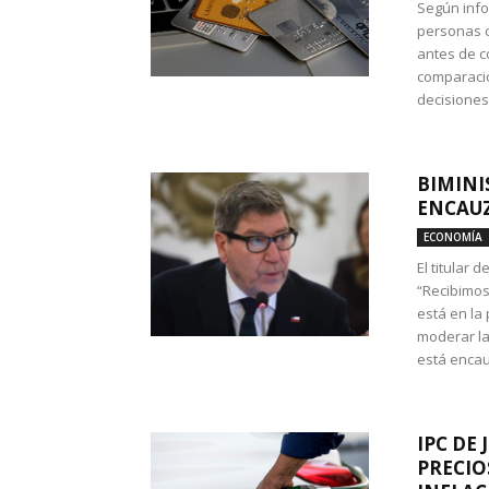
Según info
personas c
antes de co
comparació
decisione
BIMINI
ENCAUZ
ECONOMÍA
El titular 
“Recibimos
está en la
moderar la
está encau
IPC DE 
PRECIO