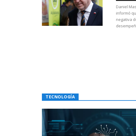
Daniel Mas
informó qu
negativa d
desempeño 
TECNOLOGÍA