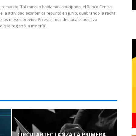
 remarcó: “Tal como lo habíamos anticipado, el Banco Central
e la actividad económica repuntó en junio, quebrando la racha
e los meses previos. En esa línea, destaca el positivo
que registró la minería”.
CIRCULARTEC LANZA LA PRIMERA