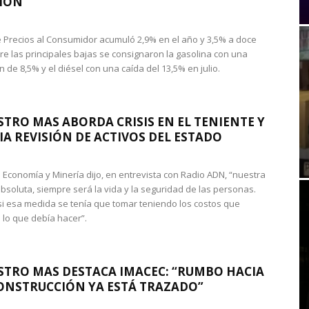
IÓN
de Precios al Consumidor acumuló 2,9% en el año y 3,5% a doce
re las principales bajas se consignaron la gasolina con una
 de 8,5% y el diésel con una caída del 13,5% en julio.
STRO MAS ABORDA CRISIS EN EL TENIENTE Y
A REVISIÓN DE ACTIVOS DEL ESTADO
de Economía y Minería dijo, en entrevista con Radio ADN, “nuestra
absoluta, siempre será la vida y la seguridad de las personas.
si esa medida se tenía que tomar teniendo los costos que
 lo que debía hacer”.
STRO MAS DESTACA IMACEC: “RUMBO HACIA
ONSTRUCCIÓN YA ESTÁ TRAZADO”