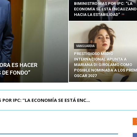
BIMINISTRO MAS POR IPC: “LA
ECONOMÍA SE ESTÁ ENCAUZAN
HACIA LA ESTABILIDAD”
VANGUARDIA
PRESTIGIOSO MEDIO
INTERNACIONAL APUNTA A
HORA ES HACER
MARIANA DI GIROLAMO COMO
POSIBLE NOMINADA A LOS PREM
 DE FONDO”
OSCAR 2027
UELA DE TAILANDIA DEJA AL MENOS NUEVE MU...