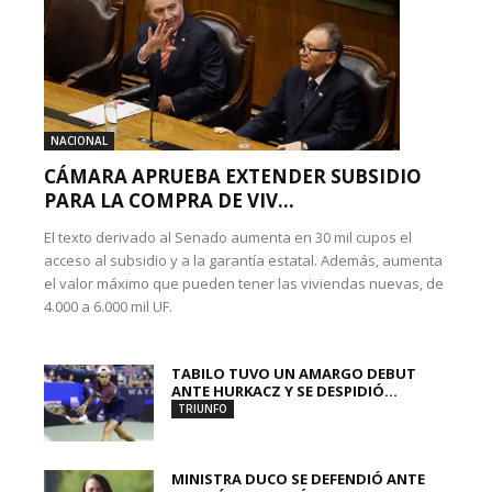
NACIONAL
CÁMARA APRUEBA EXTENDER SUBSIDIO
PARA LA COMPRA DE VIV...
El texto derivado al Senado aumenta en 30 mil cupos el
acceso al subsidio y a la garantía estatal. Además, aumenta
el valor máximo que pueden tener las viviendas nuevas, de
4.000 a 6.000 mil UF.
TABILO TUVO UN AMARGO DEBUT
ANTE HURKACZ Y SE DESPIDIÓ...
TRIUNFO
MINISTRA DUCO SE DEFENDIÓ ANTE