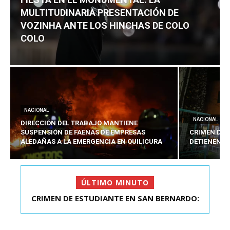
MULTITUDINARIA PRESENTACIÓN DE
VOZINHA ANTE LOS HINCHAS DE COLO
COLO
NACIONAL
NACIONAL
DIRECCIÓN DEL TRABAJO MANTIENE
SUSPENSIÓN DE FAENAS DE EMPRESAS
CRIMEN DE 
ALEDAÑAS A LA EMERGENCIA EN QUILICURA
DETIENEN A
ÚLTIMO MINUTO
FIESTA EN EL MONUMENTAL: LA
MULTITUDINARIA PRESENTACIÓ...