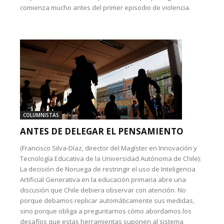
comienza mucho antes del primer episodio de violencia.
COLUMNISTAS
ANTES DE DELEGAR EL PENSAMIENTO
(Francisco Silva-Díaz, director del Magíster en Innovación y
Tecnología Educativa de la Universidad Autónoma de Chile):
La decisión de Noruega de restringir el uso de Inteligencia
Artificial Generativa en la educación primaria abre una
discusión que Chile debiera observar con atención. No
porque debamos replicar automáticamente sus medidas,
sino porque obliga a preguntarnos cómo abordamos los
desafíos que estas herramientas suponen al sistema