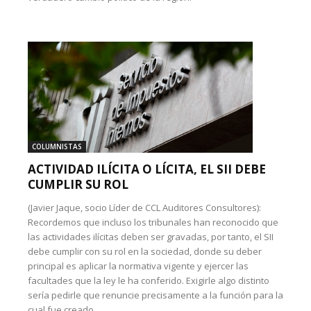
COLUMNISTAS
ACTIVIDAD ILÍCITA O LÍCITA, EL SII DEBE
CUMPLIR SU ROL
(Javier Jaque, socio Líder de CCL Auditores Consultores):
Recordemos que incluso los tribunales han reconocido que
las actividades ilícitas deben ser gravadas, por tanto, el SII
debe cumplir con su rol en la sociedad, donde su deber
principal es aplicar la normativa vigente y ejercer las
facultades que la ley le ha conferido. Exigirle algo distinto
sería pedirle que renuncie precisamente a la función para la
cual fue creado.