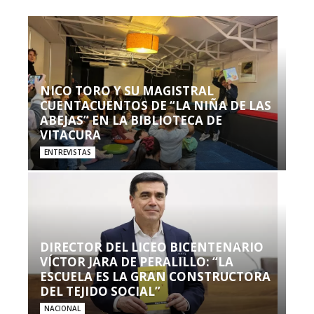
NICO TORO Y SU MAGISTRAL
CUENTACUENTOS DE “LA NIÑA DE LAS
ABEJAS” EN LA BIBLIOTECA DE
VITACURA
ENTREVISTAS
DIRECTOR DEL LICEO BICENTENARIO
VÍCTOR JARA DE PERALILLO: “LA
ESCUELA ES LA GRAN CONSTRUCTORA
DEL TEJIDO SOCIAL”
NACIONAL