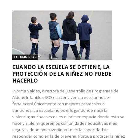
COLUMNISTAS
CUANDO LA ESCUELA SE DETIENE, LA
PROTECCIÓN DE LA NIÑEZ NO PUEDE
HACERLO
(Norma Valdés, directora de Desarrollo de Programas de
Aldeas Infantiles SOS): La convivencia escolar no se
fortalecerá únicamente con mejores protocolos o
sanciones. La escuela no es el lugar donde nace la
violencia; muchas veces es el primer espacio donde esta se
hace visible. Si queremos comunidades educativas más
seguras, debemos invertir tanto en la capacidad de
responder como en la de prevenir. Porque proteger la niñez