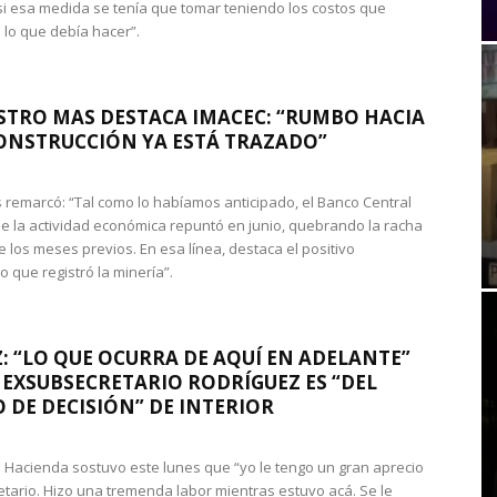
si esa medida se tenía que tomar teniendo los costos que
 lo que debía hacer”.
STRO MAS DESTACA IMACEC: “RUMBO HACIA
ONSTRUCCIÓN YA ESTÁ TRAZADO”
 remarcó: “Tal como lo habíamos anticipado, el Banco Central
e la actividad económica repuntó en junio, quebrando la racha
e los meses previos. En esa línea, destaca el positivo
que registró la minería”.
: “LO QUE OCURRA DE AQUÍ EN ADELANTE”
 EXSUBSECRETARIO RODRÍGUEZ ES “DEL
 DE DECISIÓN” DE INTERIOR
 de Hacienda sostuvo este lunes que “yo le tengo un gran aprecio
etario. Hizo una tremenda labor mientras estuvo acá. Se le