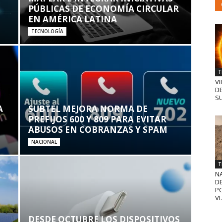
PÚBLICAS DE ECONOMÍA CIRCULAR
EN AMÉRICA LATINA
TECNOLOGÍA
T
VI
D
SU
A
SUBTEL MEJORA NORMA DE
PREFIJOS 600 Y 809 PARA EVITAR
ABUSOS EN COBRANZAS Y SPAM
NACIONAL
T
N
D
PO
VI.
DESDE OCTUBRE LOS DISPOSITIVOS