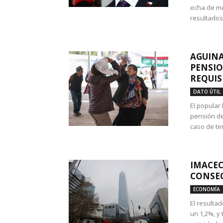
echa de me
resultados
AGUINA
PENSIO
REQUIS
DATO ÚTIL
El popular
pensión de
caso de te
IMACEC
CONSEC
ECONOMÍA
El resulta
un 1,2%, y