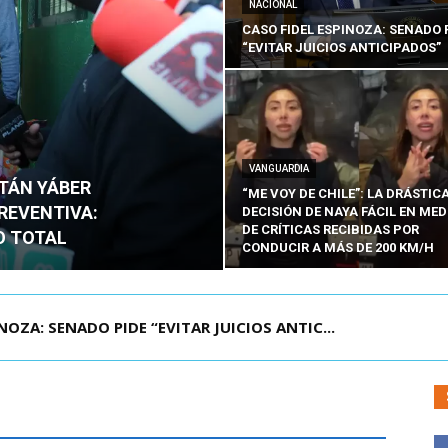
NACIONAL
CASO FIDEL ESPINOZA: SENADO 
“EVITAR JUICIOS ANTICIPADOS”
VANGUARDIA
ITÁN YÁBER
“ME VOY DE CHILE”: LA DRÁSTIC
PREVENTIVA:
DECISIÓN DE NAYA FÁCIL EN MED
DE CRÍTICAS RECIBIDAS POR
O TOTAL
CONDUCIR A MÁS DE 200 KM/H
ÁMITE Y DECLARA ADMISIBLES LOS TRES REQU...