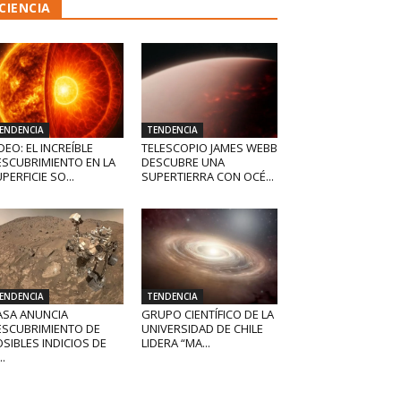
CIENCIA
ENDENCIA
TENDENCIA
DEO: EL INCREÍBLE
TELESCOPIO JAMES WEBB
ESCUBRIMIENTO EN LA
DESCUBRE UNA
PERFICIE SO...
SUPERTIERRA CON OCÉ...
ENDENCIA
TENDENCIA
ASA ANUNCIA
GRUPO CIENTÍFICO DE LA
ESCUBRIMIENTO DE
UNIVERSIDAD DE CHILE
SIBLES INDICIOS DE
LIDERA “MA...
..