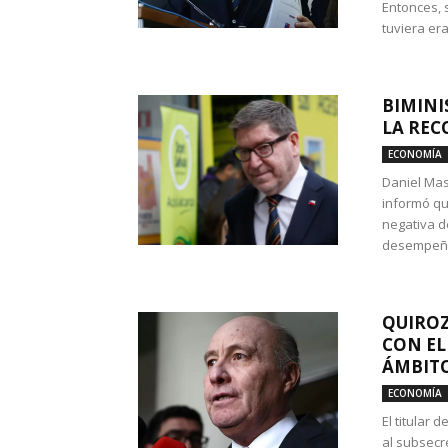
Entonces, 
tuviera era
BIMINI
LA REC
ECONOMÍA
Daniel Mas
informó qu
negativa d
desempeño 
QUIROZ
CON EL
ÁMBITO
ECONOMÍA
El titular
al subsecr