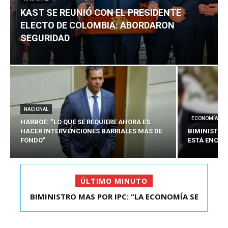
KAST SE REUNIÓ CON EL PRESIDENTE
ELECTO DE COLOMBIA: ABORDARON
SEGURIDAD
NACIONAL
ECONOMÍA
HARBOE: “LO QUE SE REQUIERE AHORA ES
HACER INTERVENCIONES BARRIALES MÁS DE
BIMINISTRO
FONDO”
ESTÁ ENCAU
ÚLTIMO MINUTO
BIMINISTRO MAS POR IPC: “LA ECONOMÍA SE
KAST SE REUNIÓ CON EL PRESIDENTE ELECTO DE
ESTÁ ENC...
COLOMBIA: A...