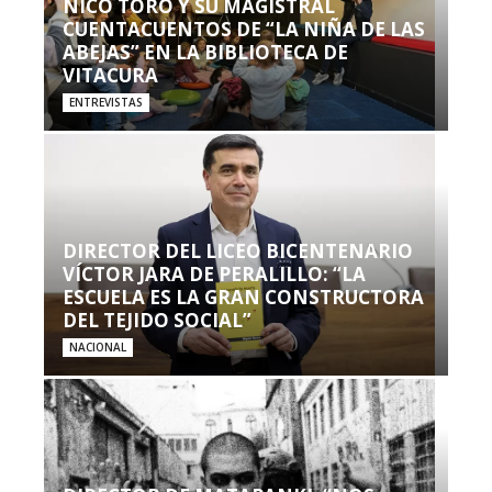
NICO TORO Y SU MAGISTRAL
CUENTACUENTOS DE “LA NIÑA DE LAS
ABEJAS” EN LA BIBLIOTECA DE
VITACURA
ENTREVISTAS
DIRECTOR DEL LICEO BICENTENARIO
VÍCTOR JARA DE PERALILLO: “LA
ESCUELA ES LA GRAN CONSTRUCTORA
DEL TEJIDO SOCIAL”
NACIONAL