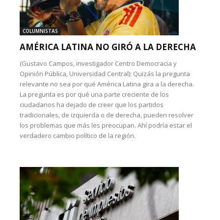
COLUMNISTAS
AMÉRICA LATINA NO GIRÓ A LA DERECHA
(Gustavo Campos, investigador Centro Democracia y
Opinión Pública, Universidad Central): Quizás la pregunta
relevante no sea por qué América Latina gira a la derecha.
La pregunta es por qué una parte creciente de los
ciudadanos ha dejado de creer que los partidos
tradicionales, de izquierda o de derecha, pueden resolver
los problemas que más les preocupan. Ahí podría estar el
verdadero cambio político de la región.