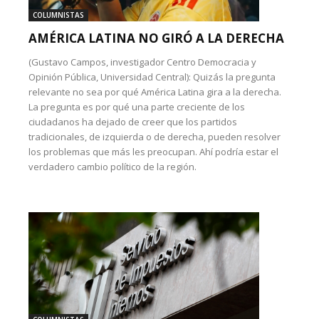
COLUMNISTAS
AMÉRICA LATINA NO GIRÓ A LA DERECHA
(Gustavo Campos, investigador Centro Democracia y
Opinión Pública, Universidad Central): Quizás la pregunta
relevante no sea por qué América Latina gira a la derecha.
La pregunta es por qué una parte creciente de los
ciudadanos ha dejado de creer que los partidos
tradicionales, de izquierda o de derecha, pueden resolver
los problemas que más les preocupan. Ahí podría estar el
verdadero cambio político de la región.