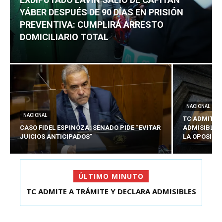
YÁBER DESPUÉS DE 90 DÍAS EN PRISIÓN
PREVENTIVA: CUMPLIRÁ ARRESTO
DOMICILIARIO TOTAL
NACIONAL
NACIONAL
TC ADMITE 
CASO FIDEL ESPINOZA: SENADO PIDE “EVITAR
ADMISIBLES
JUICIOS ANTICIPADOS”
LA OPOSICI
ÚLTIMO MINUTO
TC ADMITE A TRÁMITE Y DECLARA ADMISIBLES
EXDIPUTADO LAVÍN SALIÓ DE CAPITÁN YÁBER
LOS TRES REQU...
DESPUÉS DE 90 ...