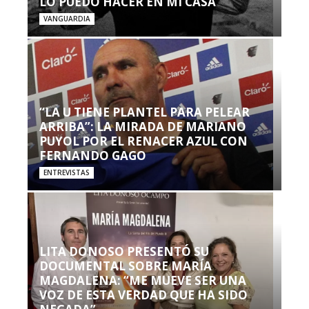
LO PUEDO HACER EN MI CASA’”
VANGUARDIA
“LA U TIENE PLANTEL PARA PELEAR
ARRIBA”: LA MIRADA DE MARIANO
PUYOL POR EL RENACER AZUL CON
FERNANDO GAGO
ENTREVISTAS
LITA DONOSO PRESENTÓ SU
DOCUMENTAL SOBRE MARÍA
MAGDALENA: “ME MUEVE SER UNA
VOZ DE ESTA VERDAD QUE HA SIDO