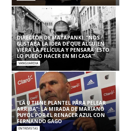
DIRECTOR DE MATAPANKI: “NOS
GUSTABA LA IDEA DE QUE ALGUIEN
VIERA LA PELÍCULA Y PENSARA ‘ESTO
LO PUEDO HACER EN MI CASA’”
VANGUARDIA
“LA U TIENE PLANTEL PARA PELEAR
ARRIBA”: LA MIRADA DE MARIANO
PUYOL POR EL RENACER AZUL CON
FERNANDO GAGO
ENTREVISTAS