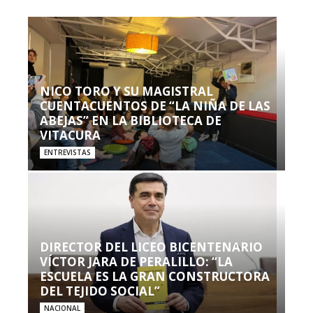
NICO TORO Y SU MAGISTRAL
CUENTACUENTOS DE “LA NIÑA DE LAS
ABEJAS” EN LA BIBLIOTECA DE
VITACURA
ENTREVISTAS
DIRECTOR DEL LICEO BICENTENARIO
VÍCTOR JARA DE PERALILLO: “LA
ESCUELA ES LA GRAN CONSTRUCTORA
DEL TEJIDO SOCIAL”
NACIONAL