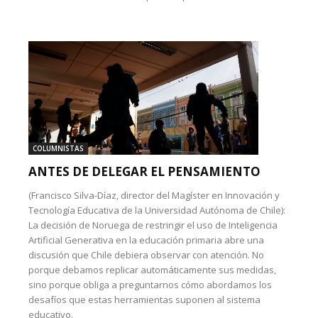
COLUMNISTAS
ANTES DE DELEGAR EL PENSAMIENTO
(Francisco Silva-Díaz, director del Magíster en Innovación y
Tecnología Educativa de la Universidad Autónoma de Chile):
La decisión de Noruega de restringir el uso de Inteligencia
Artificial Generativa en la educación primaria abre una
discusión que Chile debiera observar con atención. No
porque debamos replicar automáticamente sus medidas,
sino porque obliga a preguntarnos cómo abordamos los
desafíos que estas herramientas suponen al sistema
educativo.