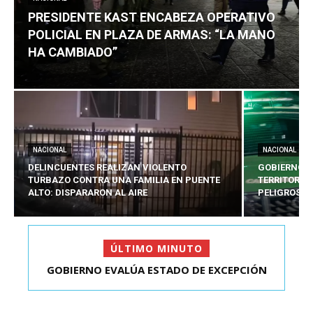
PRESIDENTE KAST ENCABEZA OPERATIVO
POLICIAL EN PLAZA DE ARMAS: “LA MANO
HA CAMBIADO”
NACIONAL
NACIONAL
DELINCUENTES REALIZAN VIOLENTO
GOBIERNO E
TURBAZO CONTRA UNA FAMILIA EN PUENTE
TERRITORIA
ALTO: DISPARARON AL AIRE
PELIGROSO
ÚLTIMO MINUTO
PRESIDENTE KAST ENCABEZA OPERATIVO
POLICIAL EN PLAZA D...