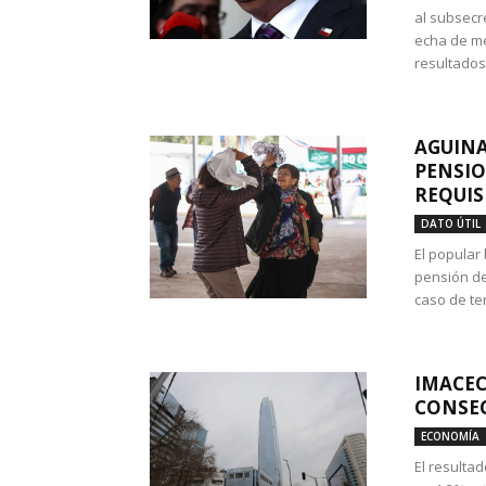
al subsecr
echa de me
resultados
AGUINA
PENSIO
REQUIS
DATO ÚTIL
El popular
pensión de
caso de te
IMACEC
CONSEC
ECONOMÍA
El resulta