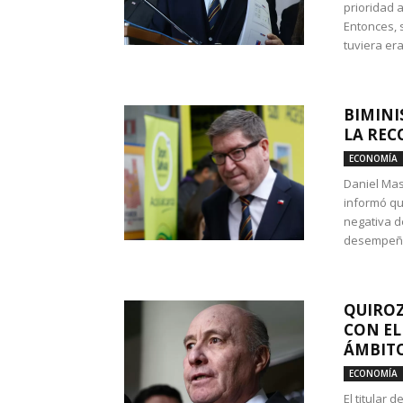
prioridad 
Entonces, 
tuviera era
BIMINI
LA REC
ECONOMÍA
Daniel Mas
informó qu
negativa d
desempeño 
QUIROZ
CON EL
ÁMBITO
ECONOMÍA
El titular