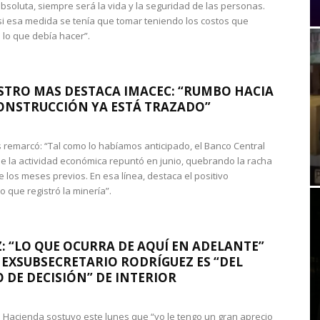
absoluta, siempre será la vida y la seguridad de las personas.
si esa medida se tenía que tomar teniendo los costos que
 lo que debía hacer”.
STRO MAS DESTACA IMACEC: “RUMBO HACIA
ONSTRUCCIÓN YA ESTÁ TRAZADO”
 remarcó: “Tal como lo habíamos anticipado, el Banco Central
e la actividad económica repuntó en junio, quebrando la racha
e los meses previos. En esa línea, destaca el positivo
que registró la minería”.
: “LO QUE OCURRA DE AQUÍ EN ADELANTE”
 EXSUBSECRETARIO RODRÍGUEZ ES “DEL
 DE DECISIÓN” DE INTERIOR
 de Hacienda sostuvo este lunes que “yo le tengo un gran aprecio