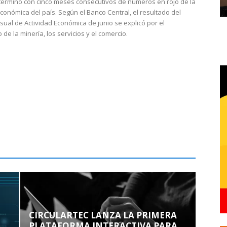
 terminó con cinco meses consecutivos de números en rojo de la
económica del país. Según el Banco Central, el resultado del
sual de Actividad Económica de junio se explicó por el
 de la minería, los servicios y el comercio.
CIRCULARTEC LANZA LA PRIMERA
PLATAFORMA INTERACTIVA PARA