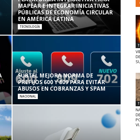
MAPEAR E INTEGRAR INICIATIVAS
PÚBLICAS DE ECONOMÍA CIRCULAR
EN AMÉRICA LATINA
TECNOLOGÍA
T
VI
D
SU
A
SUBTEL MEJORA NORMA DE
PREFIJOS 600 Y 809 PARA EVITAR
ABUSOS EN COBRANZAS Y SPAM
NACIONAL
T
N
D
PO
VI.