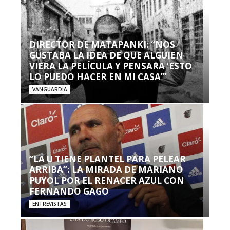
DIRECTOR DE MATAPANKI: “NOS
GUSTABA LA IDEA DE QUE ALGUIEN
VIERA LA PELÍCULA Y PENSARA ‘ESTO
LO PUEDO HACER EN MI CASA’”
VANGUARDIA
“LA U TIENE PLANTEL PARA PELEAR
ARRIBA”: LA MIRADA DE MARIANO
PUYOL POR EL RENACER AZUL CON
FERNANDO GAGO
ENTREVISTAS