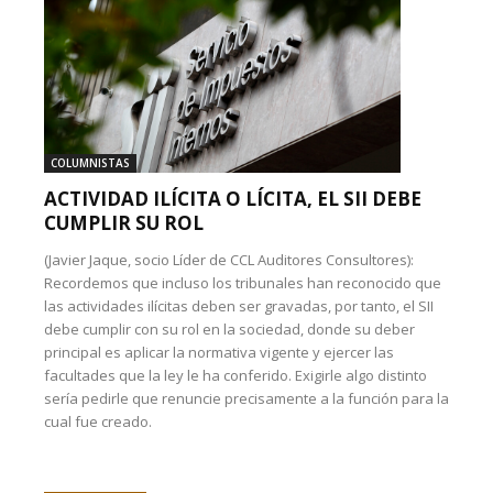
COLUMNISTAS
ACTIVIDAD ILÍCITA O LÍCITA, EL SII DEBE
CUMPLIR SU ROL
(Javier Jaque, socio Líder de CCL Auditores Consultores):
Recordemos que incluso los tribunales han reconocido que
las actividades ilícitas deben ser gravadas, por tanto, el SII
debe cumplir con su rol en la sociedad, donde su deber
principal es aplicar la normativa vigente y ejercer las
facultades que la ley le ha conferido. Exigirle algo distinto
sería pedirle que renuncie precisamente a la función para la
cual fue creado.