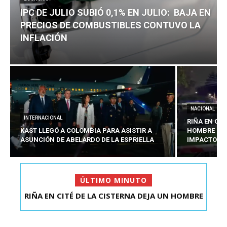
IPC DE JULIO SUBIÓ 0,1% EN JULIO: BAJA EN
PRECIOS DE COMBUSTIBLES CONTUVO LA
INFLACIÓN
NACIONAL
INTERNACIONAL
RIÑA EN CIT
KAST LLEGÓ A COLOMBIA PARA ASISTIR A
HOMBRE CO
ASUNCIÓN DE ABELARDO DE LA ESPRIELLA
IMPACTOS D
ÚLTIMO MINUTO
RIÑA EN CITÉ DE LA CISTERNA DEJA UN HOMBRE
IPC DE JULIO SUBIÓ 0,1% EN JULIO: BAJA EN
COLOMBIANO ...
PRECIOS DE ...