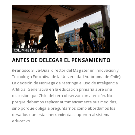
COLUMNISTAS
ANTES DE DELEGAR EL PENSAMIENTO
(Francisco Silva-Díaz, director del Magíster en Innovación y
Tecnología Educativa de la Universidad Autónoma de Chile):
La decisión de Noruega de restringir el uso de Inteligencia
Artificial Generativa en la educación primaria abre una
discusión que Chile debiera observar con atención. No
porque debamos replicar automáticamente sus medidas,
sino porque obliga a preguntarnos cómo abordamos los
desafíos que estas herramientas suponen al sistema
educativo.