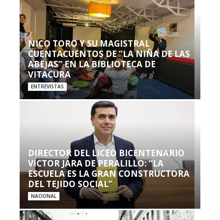
NICO TORO Y SU MAGISTRAL
CUENTACUENTOS DE “LA NIÑA DE LAS
ABEJAS” EN LA BIBLIOTECA DE
VITACURA
ENTREVISTAS
DIRECTOR DEL LICEO BICENTENARIO
VÍCTOR JARA DE PERALILLO: “LA
ESCUELA ES LA GRAN CONSTRUCTORA
DEL TEJIDO SOCIAL”
NACIONAL