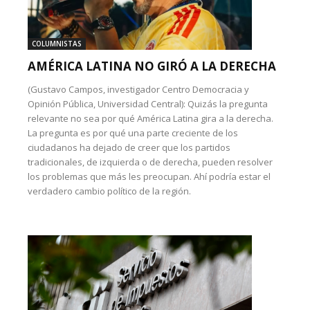
COLUMNISTAS
AMÉRICA LATINA NO GIRÓ A LA DERECHA
(Gustavo Campos, investigador Centro Democracia y
Opinión Pública, Universidad Central): Quizás la pregunta
relevante no sea por qué América Latina gira a la derecha.
La pregunta es por qué una parte creciente de los
ciudadanos ha dejado de creer que los partidos
tradicionales, de izquierda o de derecha, pueden resolver
los problemas que más les preocupan. Ahí podría estar el
verdadero cambio político de la región.