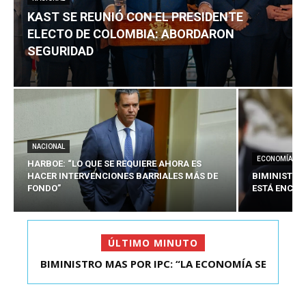
KAST SE REUNIÓ CON EL PRESIDENTE
ELECTO DE COLOMBIA: ABORDARON
SEGURIDAD
NACIONAL
ECONOMÍA
HARBOE: “LO QUE SE REQUIERE AHORA ES
HACER INTERVENCIONES BARRIALES MÁS DE
BIMINISTRO
FONDO”
ESTÁ ENCAU
ÚLTIMO MINUTO
BIMINISTRO MAS POR IPC: “LA ECONOMÍA SE
KAST SE REUNIÓ CON EL PRESIDENTE ELECTO DE
ESTÁ ENC...
COLOMBIA: A...