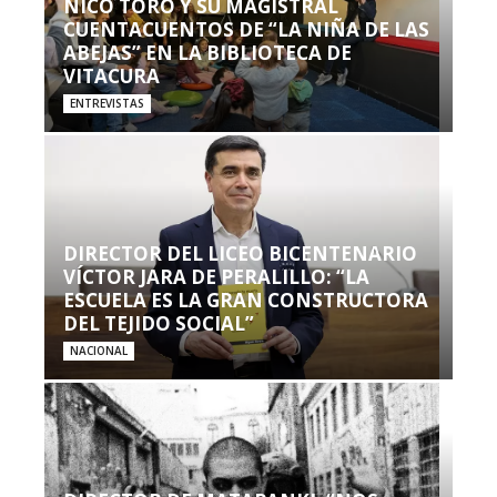
NICO TORO Y SU MAGISTRAL
CUENTACUENTOS DE “LA NIÑA DE LAS
ABEJAS” EN LA BIBLIOTECA DE
VITACURA
ENTREVISTAS
DIRECTOR DEL LICEO BICENTENARIO
VÍCTOR JARA DE PERALILLO: “LA
ESCUELA ES LA GRAN CONSTRUCTORA
DEL TEJIDO SOCIAL”
NACIONAL