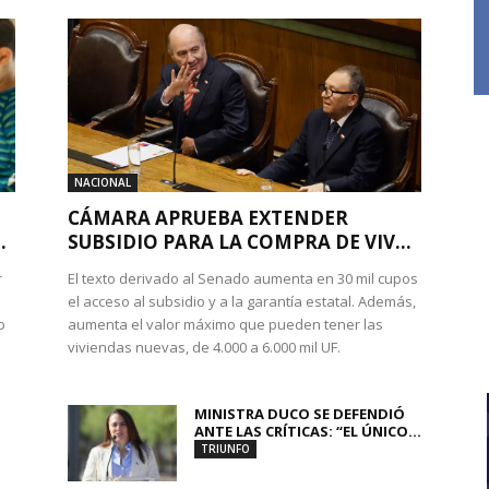
NACIONAL
CÁMARA APRUEBA EXTENDER
.
SUBSIDIO PARA LA COMPRA DE VIV...
r
El texto derivado al Senado aumenta en 30 mil cupos
el acceso al subsidio y a la garantía estatal. Además,
o
aumenta el valor máximo que pueden tener las
viviendas nuevas, de 4.000 a 6.000 mil UF.
MINISTRA DUCO SE DEFENDIÓ
ANTE LAS CRÍTICAS: “EL ÚNICO...
TRIUNFO