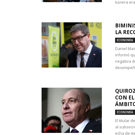
tuviera era
BIMINI
LA REC
ECONOMÍA
Daniel Mas
informó qu
negativa d
desempeño 
QUIROZ
CON EL
ÁMBITO
ECONOMÍA
El titular
al subsecr
echa de me