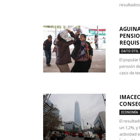
resultados
AGUINA
PENSIO
REQUIS
DATO ÚTIL
El popular
pensión de
caso de te
IMACEC
CONSEC
ECONOMÍA
El resulta
un 1,2%, y
actividad 