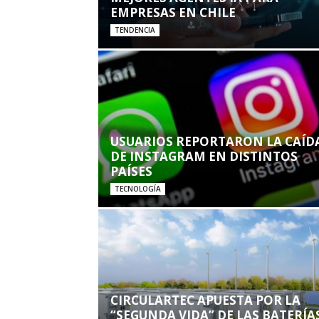
EMPRESAS EN CHILE
TENDENCIA
USUARIOS REPORTARON LA CAÍD
DE INSTAGRAM EN DISTINTOS
PAÍSES
TECNOLOGÍA
CIRCULARTEC APUESTA POR LA
“SEGUNDA VIDA” DE LAS BATERÍA