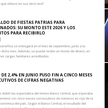
 que obtuvo en sus otros test”.
LDO DE FIESTAS PATRIAS PARA
NADOS: SU MONTO ESTE 2026 Y LOS
ITOS PARA RECIBIRLO
 beneficio se entregará en el mes de septiembre, junto a la
 dicho mes. Además, se puede recibir un monto de dinero, en
ner cargas familiares acreditadas.
 DE 2,4% EN JUNIO PUSO FIN A CINCO MESES
UTIVOS DE CIFRAS NEGATIVAS
do dobló las expectativa del mismo Banco Central, que esperaba
 terminó con cinco meses consecutivos de números en rojo de la
económica del país. Según el Banco Central, el resultado del