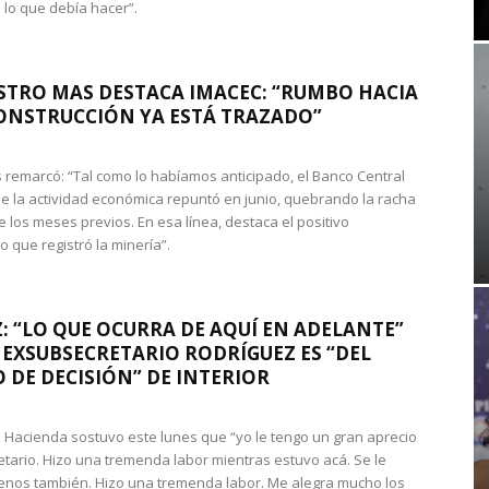
 lo que debía hacer”.
STRO MAS DESTACA IMACEC: “RUMBO HACIA
ONSTRUCCIÓN YA ESTÁ TRAZADO”
 remarcó: “Tal como lo habíamos anticipado, el Banco Central
e la actividad económica repuntó en junio, quebrando la racha
e los meses previos. En esa línea, destaca el positivo
que registró la minería”.
: “LO QUE OCURRA DE AQUÍ EN ADELANTE”
 EXSUBSECRETARIO RODRÍGUEZ ES “DEL
 DE DECISIÓN” DE INTERIOR
 de Hacienda sostuvo este lunes que “yo le tengo un gran aprecio
etario. Hizo una tremenda labor mientras estuvo acá. Se le
nos también. Hizo una tremenda labor. Me alegra mucho los