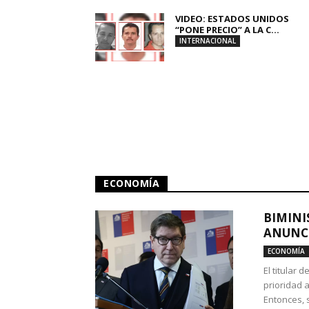
VIDEO: ESTADOS UNIDOS
“PONE PRECIO” A LA C...
INTERNACIONAL
ECONOMÍA
BIMINI
ANUNCI
ECONOMÍA
El titular 
prioridad 
Entonces, 