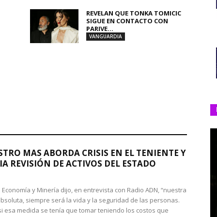
REVELAN QUE TONKA TOMICIC
SIGUE EN CONTACTO CON
PARIVE...
VANGUARDIA
STRO MAS ABORDA CRISIS EN EL TENIENTE Y
A REVISIÓN DE ACTIVOS DEL ESTADO
de Economía y Minería dijo, en entrevista con Radio ADN, “nuestra
absoluta, siempre será la vida y la seguridad de las personas.
si esa medida se tenía que tomar teniendo los costos que