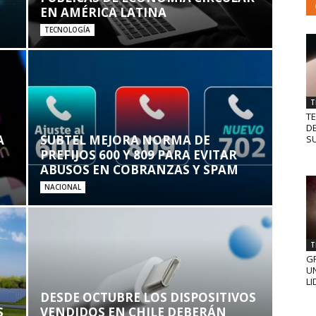
EN AMÉRICA LATINA
TECNOLOGÍA
T
T
D
A
SUBTEL MEJORA NORMA DE
SU
PREFIJOS 600 Y 809 PARA EVITAR
ABUSOS EN COBRANZAS Y SPAM
NACIONAL
T
GR
UN
LI
DESDE OCTUBRE LOS DISPOSITIVOS
S
VENDIDOS EN CHILE DEBERÁN