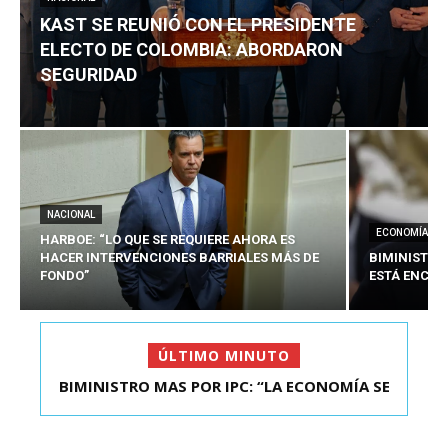
KAST SE REUNIÓ CON EL PRESIDENTE
ELECTO DE COLOMBIA: ABORDARON
SEGURIDAD
NACIONAL
ECONOMÍA
HARBOE: “LO QUE SE REQUIERE AHORA ES
HACER INTERVENCIONES BARRIALES MÁS DE
BIMINISTRO
FONDO”
ESTÁ ENCAU
ÚLTIMO MINUTO
BIMINISTRO MAS POR IPC: “LA ECONOMÍA SE
KAST SE REUNIÓ CON EL PRESIDENTE ELECTO DE
ESTÁ ENC...
COLOMBIA: A...