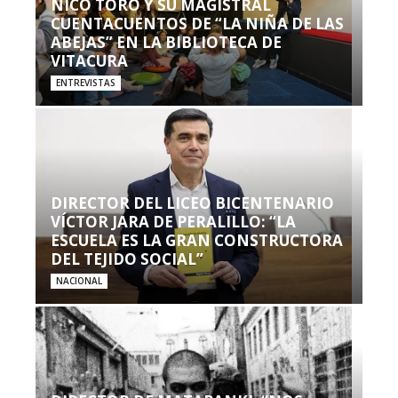
NICO TORO Y SU MAGISTRAL
CUENTACUENTOS DE “LA NIÑA DE LAS
ABEJAS” EN LA BIBLIOTECA DE
VITACURA
ENTREVISTAS
DIRECTOR DEL LICEO BICENTENARIO
VÍCTOR JARA DE PERALILLO: “LA
ESCUELA ES LA GRAN CONSTRUCTORA
DEL TEJIDO SOCIAL”
NACIONAL