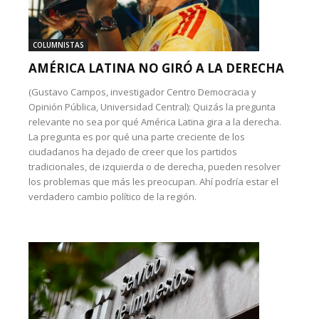
COLUMNISTAS
AMÉRICA LATINA NO GIRÓ A LA DERECHA
(Gustavo Campos, investigador Centro Democracia y
Opinión Pública, Universidad Central): Quizás la pregunta
relevante no sea por qué América Latina gira a la derecha.
La pregunta es por qué una parte creciente de los
ciudadanos ha dejado de creer que los partidos
tradicionales, de izquierda o de derecha, pueden resolver
los problemas que más les preocupan. Ahí podría estar el
verdadero cambio político de la región.