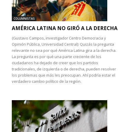
COLUMNISTAS
AMÉRICA LATINA NO GIRÓ A LA DERECHA
(Gustavo Campos, investigador Centro Democracia y
Opinión Pública, Universidad Central): Quizás la pregunta
relevante no sea por qué América Latina gira a la derecha.
La pregunta es por qué una parte creciente de los
ciudadanos ha dejado de creer que los partidos
tradicionales, de izquierda o de derecha, pueden resolver
los problemas que más les preocupan. Ahí podría estar el
verdadero cambio político de la región.