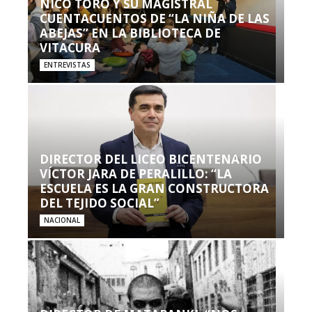
NICO TORO Y SU MAGISTRAL
CUENTACUENTOS DE “LA NIÑA DE LAS
ABEJAS” EN LA BIBLIOTECA DE
VITACURA
ENTREVISTAS
DIRECTOR DEL LICEO BICENTENARIO
VÍCTOR JARA DE PERALILLO: “LA
ESCUELA ES LA GRAN CONSTRUCTORA
DEL TEJIDO SOCIAL”
NACIONAL