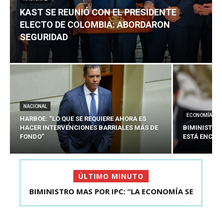
KAST SE REUNIÓ CON EL PRESIDENTE
ELECTO DE COLOMBIA: ABORDARON
SEGURIDAD
NACIONAL
ECONOMÍA
HARBOE: “LO QUE SE REQUIERE AHORA ES
HACER INTERVENCIONES BARRIALES MÁS DE
BIMINISTRO
FONDO”
ESTÁ ENCAU
ÚLTIMO MINUTO
BIMINISTRO MAS POR IPC: “LA ECONOMÍA SE
KAST SE REUNIÓ CON EL PRESIDENTE ELECTO DE
ESTÁ ENC...
COLOMBIA: A...