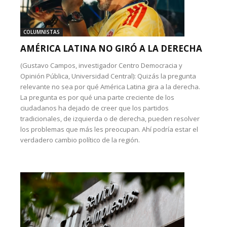
COLUMNISTAS
AMÉRICA LATINA NO GIRÓ A LA DERECHA
(Gustavo Campos, investigador Centro Democracia y
Opinión Pública, Universidad Central): Quizás la pregunta
relevante no sea por qué América Latina gira a la derecha.
La pregunta es por qué una parte creciente de los
ciudadanos ha dejado de creer que los partidos
tradicionales, de izquierda o de derecha, pueden resolver
los problemas que más les preocupan. Ahí podría estar el
verdadero cambio político de la región.