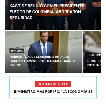
KAST SE REUNIÓ CON EL PRESIDENTE
ELECTO DE COLOMBIA: ABORDARON
SEGURIDAD
NACIONAL
ECONOMÍA
HARBOE: “LO QUE SE REQUIERE AHORA ES
HACER INTERVENCIONES BARRIALES MÁS DE
BIMINISTRO
FONDO”
ESTÁ ENCAU
ÚLTIMO MINUTO
BIMINISTRO MAS POR IPC: “LA ECONOMÍA SE
KAST SE REUNIÓ CON EL PRESIDENTE ELECTO DE
ESTÁ ENC...
COLOMBIA: A...