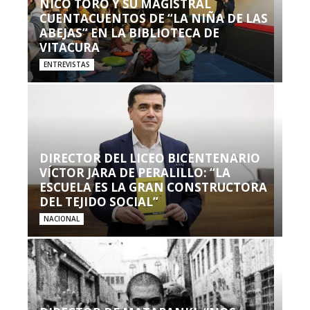
NICO TORO Y SU MAGISTRAL
CUENTACUENTOS DE “LA NIÑA DE LAS
ABEJAS” EN LA BIBLIOTECA DE
VITACURA
ENTREVISTAS
DIRECTOR DEL LICEO BICENTENARIO
VÍCTOR JARA DE PERALILLO: “LA
ESCUELA ES LA GRAN CONSTRUCTORA
DEL TEJIDO SOCIAL”
NACIONAL