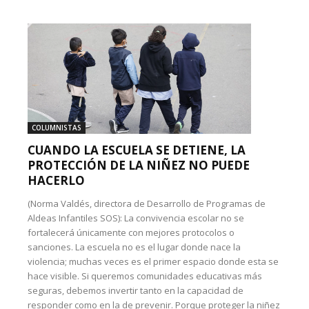
COLUMNISTAS
CUANDO LA ESCUELA SE DETIENE, LA
PROTECCIÓN DE LA NIÑEZ NO PUEDE
HACERLO
(Norma Valdés, directora de Desarrollo de Programas de
Aldeas Infantiles SOS): La convivencia escolar no se
fortalecerá únicamente con mejores protocolos o
sanciones. La escuela no es el lugar donde nace la
violencia; muchas veces es el primer espacio donde esta se
hace visible. Si queremos comunidades educativas más
seguras, debemos invertir tanto en la capacidad de
responder como en la de prevenir. Porque proteger la niñez