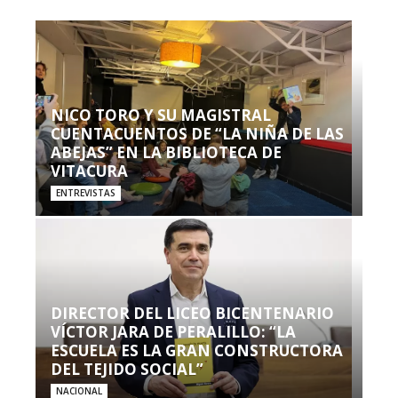
NICO TORO Y SU MAGISTRAL
CUENTACUENTOS DE “LA NIÑA DE LAS
ABEJAS” EN LA BIBLIOTECA DE
VITACURA
ENTREVISTAS
DIRECTOR DEL LICEO BICENTENARIO
VÍCTOR JARA DE PERALILLO: “LA
ESCUELA ES LA GRAN CONSTRUCTORA
DEL TEJIDO SOCIAL”
NACIONAL