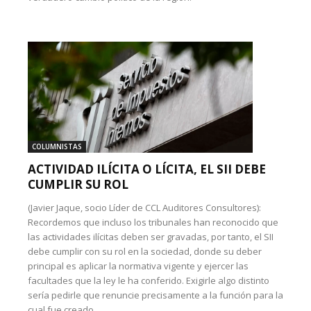
COLUMNISTAS
ACTIVIDAD ILÍCITA O LÍCITA, EL SII DEBE
CUMPLIR SU ROL
(Javier Jaque, socio Líder de CCL Auditores Consultores):
Recordemos que incluso los tribunales han reconocido que
las actividades ilícitas deben ser gravadas, por tanto, el SII
debe cumplir con su rol en la sociedad, donde su deber
principal es aplicar la normativa vigente y ejercer las
facultades que la ley le ha conferido. Exigirle algo distinto
sería pedirle que renuncie precisamente a la función para la
cual fue creado.