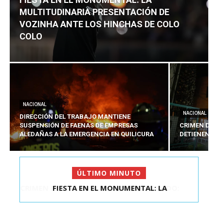
MULTITUDINARIA PRESENTACIÓN DE
VOZINHA ANTE LOS HINCHAS DE COLO
COLO
NACIONAL
NACIONAL
DIRECCIÓN DEL TRABAJO MANTIENE
SUSPENSIÓN DE FAENAS DE EMPRESAS
CRIMEN DE 
ALEDAÑAS A LA EMERGENCIA EN QUILICURA
DETIENEN A
ÚLTIMO MINUTO
FIESTA EN EL MONUMENTAL: LA
MULTITUDINARIA PRESENTACIÓ...