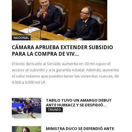
NACIONAL
CÁMARA APRUEBA EXTENDER SUBSIDIO
PARA LA COMPRA DE VIV...
El texto derivado al Senado aumenta en 30 mil cupos el
acceso al subsidio y a la garantía estatal. Además, aumenta
el valor máximo que pueden tener las viviendas nuevas, de
4.000 a 6.000 mil UF.
TABILO TUVO UN AMARGO DEBUT
ANTE HURKACZ Y SE DESPIDIÓ...
TRIUNFO
MINISTRA DUCO SE DEFENDIÓ ANTE