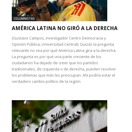
COLUMNISTAS
AMÉRICA LATINA NO GIRÓ A LA DERECHA
(Gustavo Campos, investigador Centro Democracia y
Opinión Pública, Universidad Central): Quizás la pregunta
relevante no sea por qué América Latina gira a la derecha.
La pregunta es por qué una parte creciente de los
ciudadanos ha dejado de creer que los partidos
tradicionales, de izquierda o de derecha, pueden resolver
los problemas que más les preocupan. Ahí podría estar el
verdadero cambio político de la región.