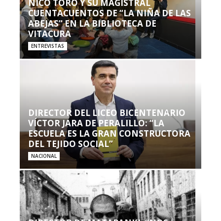
NICO TORO Y SU MAGISTRAL
CUENTACUENTOS DE “LA NIÑA DE LAS
ABEJAS” EN LA BIBLIOTECA DE
VITACURA
ENTREVISTAS
DIRECTOR DEL LICEO BICENTENARIO
VÍCTOR JARA DE PERALILLO: “LA
ESCUELA ES LA GRAN CONSTRUCTORA
DEL TEJIDO SOCIAL”
NACIONAL