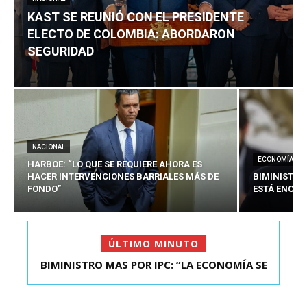
KAST SE REUNIÓ CON EL PRESIDENTE
ELECTO DE COLOMBIA: ABORDARON
SEGURIDAD
NACIONAL
ECONOMÍA
HARBOE: “LO QUE SE REQUIERE AHORA ES
HACER INTERVENCIONES BARRIALES MÁS DE
BIMINISTRO
FONDO”
ESTÁ ENCAU
ÚLTIMO MINUTO
BIMINISTRO MAS POR IPC: “LA ECONOMÍA SE
KAST SE REUNIÓ CON EL PRESIDENTE ELECTO DE
ESTÁ ENC...
COLOMBIA: A...