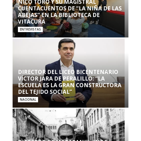
NICO TORO Y SU MAGISTRAL
CUENTACUENTOS DE “LA NIÑA DE LAS
ABEJAS” EN LA BIBLIOTECA DE
VITACURA
ENTREVISTAS
DIRECTOR DEL LICEO BICENTENARIO
VÍCTOR JARA DE PERALILLO: “LA
ESCUELA ES LA GRAN CONSTRUCTORA
DEL TEJIDO SOCIAL”
NACIONAL