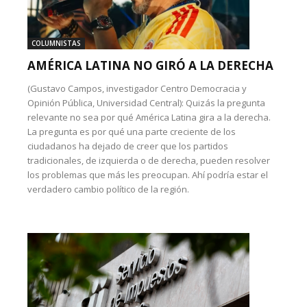
COLUMNISTAS
AMÉRICA LATINA NO GIRÓ A LA DERECHA
(Gustavo Campos, investigador Centro Democracia y
Opinión Pública, Universidad Central): Quizás la pregunta
relevante no sea por qué América Latina gira a la derecha.
La pregunta es por qué una parte creciente de los
ciudadanos ha dejado de creer que los partidos
tradicionales, de izquierda o de derecha, pueden resolver
los problemas que más les preocupan. Ahí podría estar el
verdadero cambio político de la región.