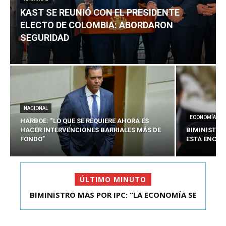
KAST SE REUNIÓ CON EL PRESIDENTE
ELECTO DE COLOMBIA: ABORDARON
SEGURIDAD
NACIONAL
ECONOMÍA
HARBOE: “LO QUE SE REQUIERE AHORA ES
HACER INTERVENCIONES BARRIALES MÁS DE
BIMINISTRO
FONDO”
ESTÁ ENCAU
ÚLTIMO MINUTO
BIMINISTRO MAS POR IPC: “LA ECONOMÍA SE
KAST SE REUNIÓ CON EL PRESIDENTE ELECTO DE
ESTÁ ENC...
COLOMBIA: A...