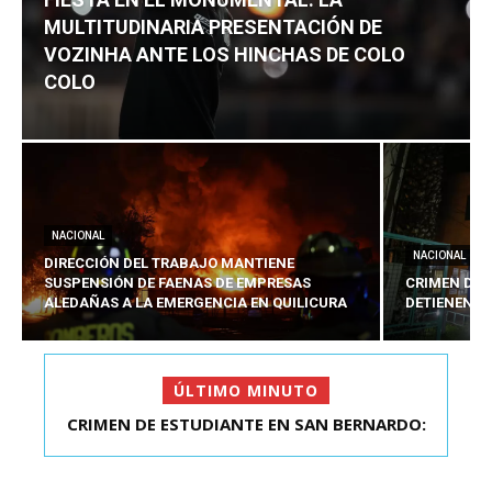
MULTITUDINARIA PRESENTACIÓN DE
VOZINHA ANTE LOS HINCHAS DE COLO
COLO
NACIONAL
NACIONAL
DIRECCIÓN DEL TRABAJO MANTIENE
SUSPENSIÓN DE FAENAS DE EMPRESAS
CRIMEN DE 
ALEDAÑAS A LA EMERGENCIA EN QUILICURA
DETIENEN A
ÚLTIMO MINUTO
FIESTA EN EL MONUMENTAL: LA
MULTITUDINARIA PRESENTACIÓ...