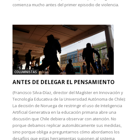
comienza mucho antes del primer episodio de violencia.
COLUMNISTAS
ANTES DE DELEGAR EL PENSAMIENTO
(Francisco Silva-Díaz, director del Magíster en Innovación y
Tecnología Educativa de la Universidad Autónoma de Chile):
La decisión de Noruega de restringir el uso de Inteligencia
Artificial Generativa en la educación primaria abre una
discusión que Chile debiera observar con atención. No
porque debamos replicar automáticamente sus medidas,
sino porque obliga a preguntarnos cómo abordamos los
desafíos que estas herramientas suponen al sistema