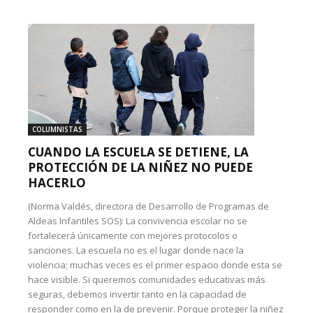
COLUMNISTAS
CUANDO LA ESCUELA SE DETIENE, LA
PROTECCIÓN DE LA NIÑEZ NO PUEDE
HACERLO
(Norma Valdés, directora de Desarrollo de Programas de
Aldeas Infantiles SOS): La convivencia escolar no se
fortalecerá únicamente con mejores protocolos o
sanciones. La escuela no es el lugar donde nace la
violencia; muchas veces es el primer espacio donde esta se
hace visible. Si queremos comunidades educativas más
seguras, debemos invertir tanto en la capacidad de
responder como en la de prevenir. Porque proteger la niñez