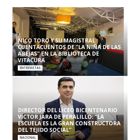
NICO TORO Y SU MAGISTRAL
CUENTACUENTOS DE “LA NIÑA DE LAS
ABEJAS” EN LA BIBLIOTECA DE
VITACURA
ENTREVISTAS
DIRECTOR DEL LICEO BICENTENARIO
VÍCTOR JARA DE PERALILLO: “LA
ESCUELA ES LA GRAN CONSTRUCTORA
DEL TEJIDO SOCIAL”
NACIONAL