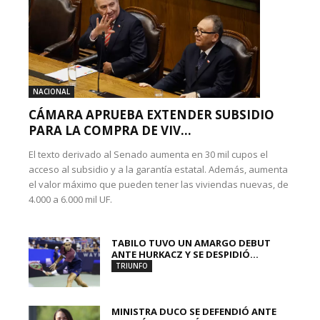
NACIONAL
CÁMARA APRUEBA EXTENDER SUBSIDIO
PARA LA COMPRA DE VIV...
El texto derivado al Senado aumenta en 30 mil cupos el
acceso al subsidio y a la garantía estatal. Además, aumenta
el valor máximo que pueden tener las viviendas nuevas, de
4.000 a 6.000 mil UF.
TABILO TUVO UN AMARGO DEBUT
ANTE HURKACZ Y SE DESPIDIÓ...
TRIUNFO
MINISTRA DUCO SE DEFENDIÓ ANTE