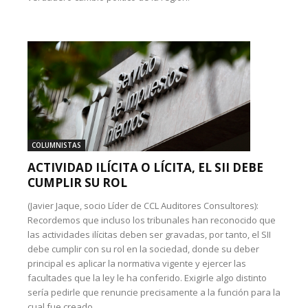
COLUMNISTAS
ACTIVIDAD ILÍCITA O LÍCITA, EL SII DEBE
CUMPLIR SU ROL
(Javier Jaque, socio Líder de CCL Auditores Consultores):
Recordemos que incluso los tribunales han reconocido que
las actividades ilícitas deben ser gravadas, por tanto, el SII
debe cumplir con su rol en la sociedad, donde su deber
principal es aplicar la normativa vigente y ejercer las
facultades que la ley le ha conferido. Exigirle algo distinto
sería pedirle que renuncie precisamente a la función para la
cual fue creado.