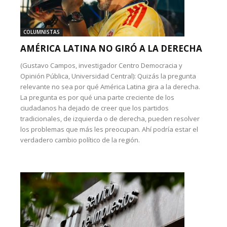
COLUMNISTAS
AMÉRICA LATINA NO GIRÓ A LA DERECHA
(Gustavo Campos, investigador Centro Democracia y
Opinión Pública, Universidad Central): Quizás la pregunta
relevante no sea por qué América Latina gira a la derecha.
La pregunta es por qué una parte creciente de los
ciudadanos ha dejado de creer que los partidos
tradicionales, de izquierda o de derecha, pueden resolver
los problemas que más les preocupan. Ahí podría estar el
verdadero cambio político de la región.