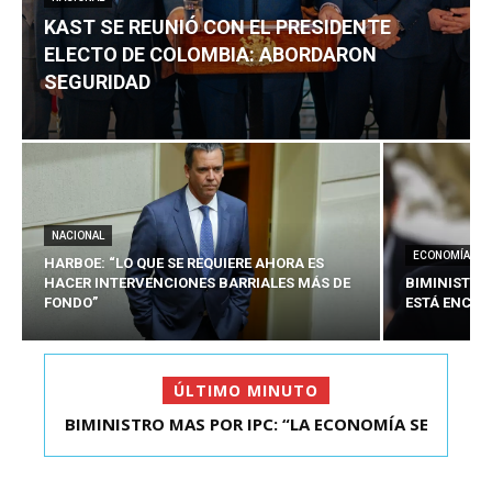
KAST SE REUNIÓ CON EL PRESIDENTE
ELECTO DE COLOMBIA: ABORDARON
SEGURIDAD
NACIONAL
ECONOMÍA
HARBOE: “LO QUE SE REQUIERE AHORA ES
HACER INTERVENCIONES BARRIALES MÁS DE
BIMINISTRO
FONDO”
ESTÁ ENCAU
ÚLTIMO MINUTO
BIMINISTRO MAS POR IPC: “LA ECONOMÍA SE
KAST SE REUNIÓ CON EL PRESIDENTE ELECTO DE
ESTÁ ENC...
COLOMBIA: A...