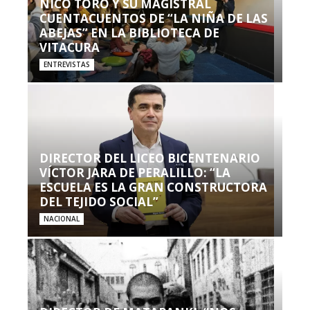
NICO TORO Y SU MAGISTRAL
CUENTACUENTOS DE “LA NIÑA DE LAS
ABEJAS” EN LA BIBLIOTECA DE
VITACURA
ENTREVISTAS
DIRECTOR DEL LICEO BICENTENARIO
VÍCTOR JARA DE PERALILLO: “LA
ESCUELA ES LA GRAN CONSTRUCTORA
DEL TEJIDO SOCIAL”
NACIONAL