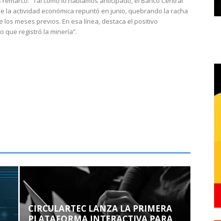
 remarcó: “Tal como lo habíamos anticipado, el Banco Central
e la actividad económica repuntó en junio, quebrando la racha
e los meses previos. En esa línea, destaca el positivo
que registró la minería”.
CIRCULARTEC LANZA LA PRIMERA
PLATAFORMA INTERACTIVA PARA