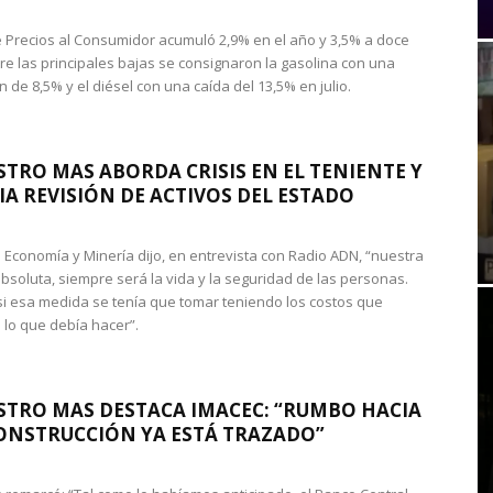
de Precios al Consumidor acumuló 2,9% en el año y 3,5% a doce
re las principales bajas se consignaron la gasolina con una
 de 8,5% y el diésel con una caída del 13,5% en julio.
STRO MAS ABORDA CRISIS EN EL TENIENTE Y
A REVISIÓN DE ACTIVOS DEL ESTADO
de Economía y Minería dijo, en entrevista con Radio ADN, “nuestra
absoluta, siempre será la vida y la seguridad de las personas.
si esa medida se tenía que tomar teniendo los costos que
 lo que debía hacer”.
STRO MAS DESTACA IMACEC: “RUMBO HACIA
ONSTRUCCIÓN YA ESTÁ TRAZADO”