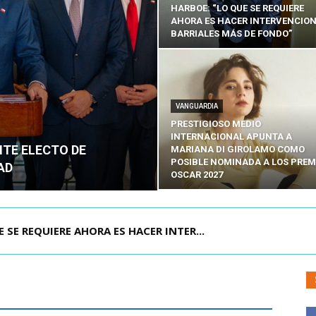
HARBOE: “LO QUE SE REQUIERE
AHORA ES HACER INTERVENCIO
BARRIALES MÁS DE FONDO”
VANGUARDIA
PRESTIGIOSO MEDIO
INTERNACIONAL APUNTA A
NTE ELECTO DE
MARIANA DI GIROLAMO COMO
POSIBLE NOMINADA A LOS PREM
AD
OSCAR 2027
POR IPC: “LA ECONOMÍA SE ESTÁ ENC...