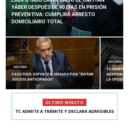
YÁBER DESPUÉS DE 90 DÍAS EN PRISIÓN
PREVENTIVA: CUMPLIRÁ ARRESTO
DOMICILIARIO TOTAL
NACIONAL
NACIONAL
TC ADMITE 
CASO FIDEL ESPINOZA: SENADO PIDE “EVITAR
ADMISIBLES
JUICIOS ANTICIPADOS”
LA OPOSICI
ÚLTIMO MINUTO
EXDIPUTADO LAVÍN SALIÓ DE CAPITÁN YÁBER
DESPUÉS DE 90 ...