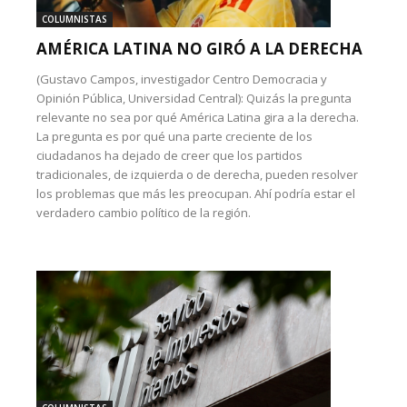
COLUMNISTAS
AMÉRICA LATINA NO GIRÓ A LA DERECHA
(Gustavo Campos, investigador Centro Democracia y
Opinión Pública, Universidad Central): Quizás la pregunta
relevante no sea por qué América Latina gira a la derecha.
La pregunta es por qué una parte creciente de los
ciudadanos ha dejado de creer que los partidos
tradicionales, de izquierda o de derecha, pueden resolver
los problemas que más les preocupan. Ahí podría estar el
verdadero cambio político de la región.