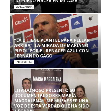
LO PUEDO HACER EN MI CASA’”
VANGUARDIA
“LA U TIENE PLANTEL PARA PELEAR
ARRIBA”: LA MIRADA DE MARIANO
PUYOL POR EL RENACER AZUL CON
FERNANDO GAGO
ENTREVISTAS
LITA DONOSO PRESENTÓ SU
DOCUMENTAL SOBRE MARÍA
MAGDALENA: “ME MUEVE SER UNA
VOZ DE ESTA VERDAD QUE HA SIDO