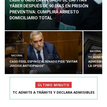
YÁBER DESPUÉS DE 90 DÍAS EN PRISIÓN
PREVENTIVA: CUMPLIRÁ ARRESTO
DOMICILIARIO TOTAL
NACIONAL
NACIONAL
TC ADMITE 
CASO FIDEL ESPINOZA: SENADO PIDE “EVITAR
ADMISIBLES
JUICIOS ANTICIPADOS”
LA OPOSICI
ÚLTIMO MINUTO
TC ADMITE A TRÁMITE Y DECLARA ADMISIBLES
EXDIPUTADO LAVÍN SALIÓ DE CAPITÁN YÁBER
LOS TRES REQU...
DESPUÉS DE 90 ...