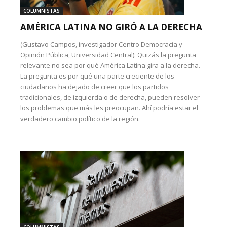
COLUMNISTAS
AMÉRICA LATINA NO GIRÓ A LA DERECHA
(Gustavo Campos, investigador Centro Democracia y
Opinión Pública, Universidad Central): Quizás la pregunta
relevante no sea por qué América Latina gira a la derecha.
La pregunta es por qué una parte creciente de los
ciudadanos ha dejado de creer que los partidos
tradicionales, de izquierda o de derecha, pueden resolver
los problemas que más les preocupan. Ahí podría estar el
verdadero cambio político de la región.