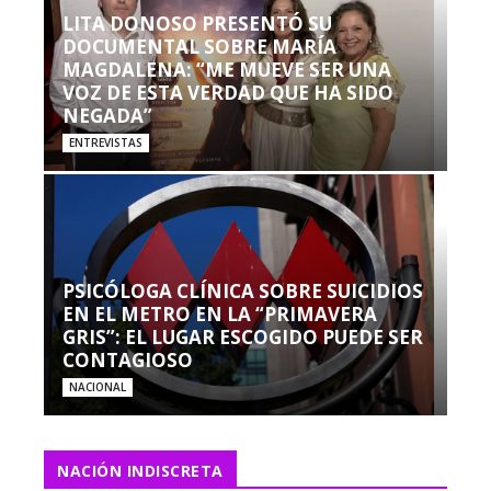
LITA DONOSO PRESENTÓ SU
DOCUMENTAL SOBRE MARÍA
MAGDALENA: “ME MUEVE SER UNA
VOZ DE ESTA VERDAD QUE HA SIDO
NEGADA”
ENTREVISTAS
PSICÓLOGA CLÍNICA SOBRE SUICIDIOS
EN EL METRO EN LA “PRIMAVERA
GRIS”: EL LUGAR ESCOGIDO PUEDE SER
CONTAGIOSO
NACIONAL
NACIÓN INDISCRETA