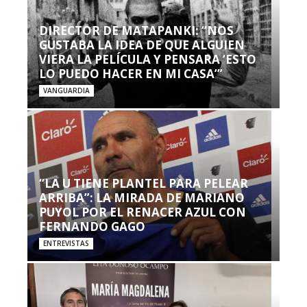
DIRECTOR DE MATAPANKI: “NOS
GUSTABA LA IDEA DE QUE ALGUIEN
VIERA LA PELÍCULA Y PENSARA ‘ESTO
LO PUEDO HACER EN MI CASA’”
VANGUARDIA
“LA U TIENE PLANTEL PARA PELEAR
ARRIBA”: LA MIRADA DE MARIANO
PUYOL POR EL RENACER AZUL CON
FERNANDO GAGO
ENTREVISTAS