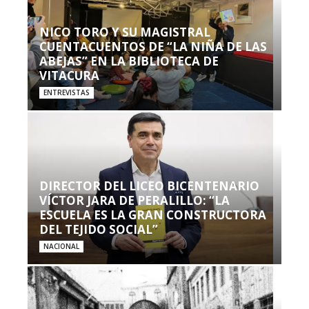
NICO TORO Y SU MAGISTRAL
CUENTACUENTOS DE “LA NIÑA DE LAS
ABEJAS” EN LA BIBLIOTECA DE
VITACURA
ENTREVISTAS
DIRECTOR DEL LICEO BICENTENARIO
VÍCTOR JARA DE PERALILLO: “LA
ESCUELA ES LA GRAN CONSTRUCTORA
DEL TEJIDO SOCIAL”
NACIONAL