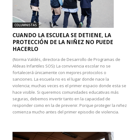
COLUMNISTAS
CUANDO LA ESCUELA SE DETIENE, LA
PROTECCIÓN DE LA NIÑEZ NO PUEDE
HACERLO
(Norma Valdés, directora de Desarrollo de Programas de
Aldeas Infantiles SOS): La convivencia escolar no se
fortalecerá únicamente con mejores protocolos o
sanciones. La escuela no es el lugar donde nace la
violencia; muchas veces es el primer espacio donde esta se
hace visible. Si queremos comunidades educativas más
seguras, debemos invertir tanto en la capacidad de
responder como en la de prevenir. Porque proteger la niñez
comienza mucho antes del primer episodio de violencia.