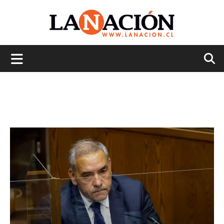
La
Nación