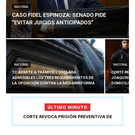
NACIONAL
CASO FIDEL ESPINOZA: SENADO PIDE
“EVITAR JUICIOS ANTICIPADOS”
NACIONAL
NACIONAL
TC ADMITE A TRÁMITE Y DECLARA
CORTE REVO
ADMISIBLES LOS TRES REQUERIMIENTOS DE
JOAQUÍN LA
LA OPOSICIÓN CONTRA LA MEGARREFORMA
DOMICILIAR
ÚLTIMO MINUTO
CORTE REVOCA PRISIÓN PREVENTIVA DE
CASO FIDEL ESPINOZA: SENADO PIDE “EVITAR
JOAQUÍN LAVÍN LEÓN:...
JUICIOS ANTIC...