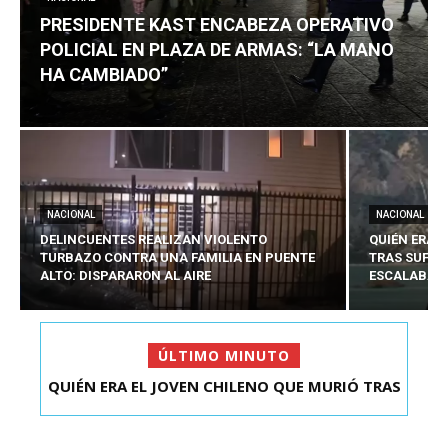
PRESIDENTE KAST ENCABEZA OPERATIVO
POLICIAL EN PLAZA DE ARMAS: “LA MANO
HA CAMBIADO”
NACIONAL
NACIONAL
DELINCUENTES REALIZAN VIOLENTO
QUIÉN ERA 
TURBAZO CONTRA UNA FAMILIA EN PUENTE
TRAS SUFRI
ALTO: DISPARARON AL AIRE
ESCALABA E
ÚLTIMO MINUTO
PRESIDENTE KAST ENCABEZA OPERATIVO
POLICIAL EN PLAZA D...