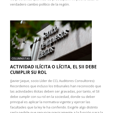
verdadero cambio político de la región.
COLUMNISTAS
ACTIVIDAD ILÍCITA O LÍCITA, EL SII DEBE
CUMPLIR SU ROL
(Javier Jaque, socio Líder de CCL Auditores Consultores):
Recordemos que incluso los tribunales han reconocido que
las actividades ilícitas deben ser gravadas, por tanto, el SII
debe cumplir con su rol en la sociedad, donde su deber
principal es aplicar la normativa vigente y ejercer las
facultades que la ley le ha conferido. Exigirle algo distinto
sería pedirle que renuncie precisamente a la función para la