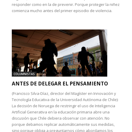
responder como en la de prevenir. Porque proteger la niñez
comienza mucho antes del primer episodio de violencia.
COLUMNISTAS
ANTES DE DELEGAR EL PENSAMIENTO
(Francisco Silva-Díaz, director del Magíster en Innovación y
Tecnología Educativa de la Universidad Autónoma de Chile):
La decisión de Noruega de restringir el uso de Inteligencia
Artificial Generativa en la educación primaria abre una
discusión que Chile debiera observar con atención. No
porque debamos replicar automáticamente sus medidas,
sino porque obliga a preguntarnos cómo abordamos los