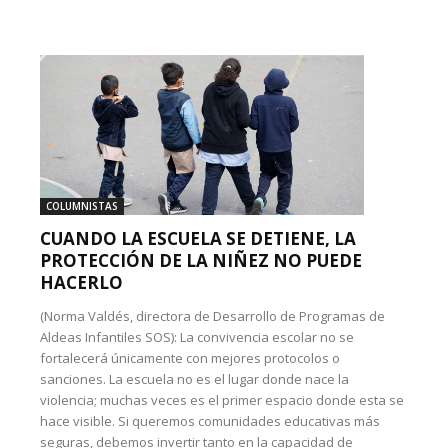
COLUMNISTAS
CUANDO LA ESCUELA SE DETIENE, LA
PROTECCIÓN DE LA NIÑEZ NO PUEDE
HACERLO
(Norma Valdés, directora de Desarrollo de Programas de
Aldeas Infantiles SOS): La convivencia escolar no se
fortalecerá únicamente con mejores protocolos o
sanciones. La escuela no es el lugar donde nace la
violencia; muchas veces es el primer espacio donde esta se
hace visible. Si queremos comunidades educativas más
seguras, debemos invertir tanto en la capacidad de