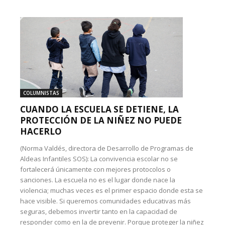
COLUMNISTAS
CUANDO LA ESCUELA SE DETIENE, LA
PROTECCIÓN DE LA NIÑEZ NO PUEDE
HACERLO
(Norma Valdés, directora de Desarrollo de Programas de
Aldeas Infantiles SOS): La convivencia escolar no se
fortalecerá únicamente con mejores protocolos o
sanciones. La escuela no es el lugar donde nace la
violencia; muchas veces es el primer espacio donde esta se
hace visible. Si queremos comunidades educativas más
seguras, debemos invertir tanto en la capacidad de
responder como en la de prevenir. Porque proteger la niñez