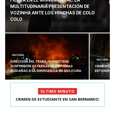
MULTITUDINARIA PRESENTACIÓN DE
VOZINHA ANTE LOS HINCHAS DE COLO
COLO
NACIONAL
NACIONAL
DIRECCIÓN DEL TRABAJO MANTIENE
SUSPENSIÓN DE FAENAS DE EMPRESAS
CRIMEN DE 
ALEDAÑAS A LA EMERGENCIA EN QUILICURA
DETIENEN A
ÚLTIMO MINUTO
FIESTA EN EL MONUMENTAL: LA
MULTITUDINARIA PRESENTACIÓ...