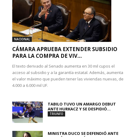
NACIONAL
CÁMARA APRUEBA EXTENDER SUBSIDIO
PARA LA COMPRA DE VIV...
El texto derivado al Senado aumenta en 30 mil cupos el
acceso al subsidio y a la garantía estatal. Además, aumenta
el valor máximo que pueden tener las viviendas nuevas, de
4.000 a 6.000 mil UF.
TABILO TUVO UN AMARGO DEBUT
ANTE HURKACZ Y SE DESPIDIÓ...
TRIUNFO
MINISTRA DUCO SE DEFENDIÓ ANTE