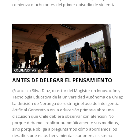
comienza mucho antes del primer episodio de violencia.
COLUMNISTAS
ANTES DE DELEGAR EL PENSAMIENTO
(Francisco Silva-Díaz, director del Magíster en Innovación y
Tecnología Educativa de la Universidad Autónoma de Chile):
La decisión de Noruega de restringir el uso de Inteligencia
Artificial Generativa en la educación primaria abre una
discusión que Chile debiera observar con atención. No
porque debamos replicar automáticamente sus medidas,
sino porque obliga a preguntarnos cómo abordamos los
desafíos que estas herramientas suponen al sistema