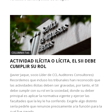
COLUMNISTAS
ACTIVIDAD ILÍCITA O LÍCITA, EL SII DEBE
CUMPLIR SU ROL
(Javier Jaque, socio Líder de CCL Auditores Consultores):
Recordemos que incluso los tribunales han reconocido que
las actividades ilícitas deben ser gravadas, por tanto, el SII
debe cumplir con su rol en la sociedad, donde su deber
principal es aplicar la normativa vigente y ejercer las
facultades que la ley le ha conferido. Exigirle algo distinto
sería pedirle que renuncie precisamente a la función para la
cual fue creado.