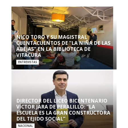
NICO TORO Y SU MAGISTRAL
CUENTACUENTOS DE “LA NIÑA DE LAS
ABEJAS” EN LA BIBLIOTECA DE
VITACURA
ENTREVISTAS
DIRECTOR DEL LICEO BICENTENARIO
VÍCTOR JARA DE PERALILLO: “LA
ESCUELA ES LA GRAN CONSTRUCTORA
DEL TEJIDO SOCIAL”
NACIONAL