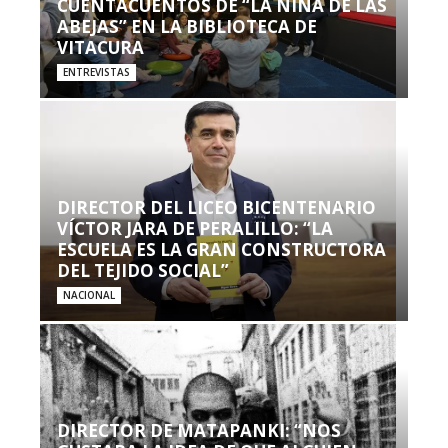
CUENTACUENTOS DE “LA NIÑA DE LAS
ABEJAS” EN LA BIBLIOTECA DE
VITACURA
ENTREVISTAS
DIRECTOR DEL LICEO BICENTENARIO
VÍCTOR JARA DE PERALILLO: “LA
ESCUELA ES LA GRAN CONSTRUCTORA
DEL TEJIDO SOCIAL”
NACIONAL
DIRECTOR DE MATAPANKI: “NOS