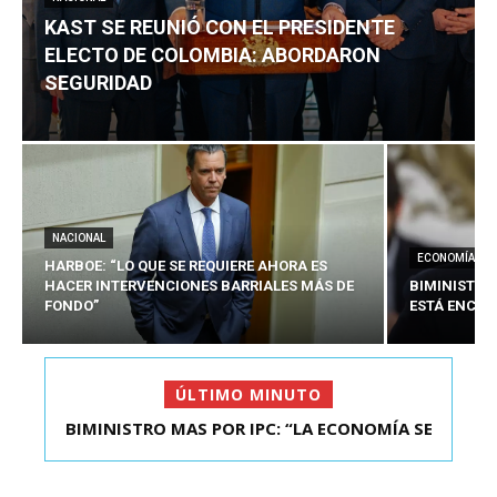
KAST SE REUNIÓ CON EL PRESIDENTE
ELECTO DE COLOMBIA: ABORDARON
SEGURIDAD
NACIONAL
ECONOMÍA
HARBOE: “LO QUE SE REQUIERE AHORA ES
HACER INTERVENCIONES BARRIALES MÁS DE
BIMINISTRO
FONDO”
ESTÁ ENCAU
ÚLTIMO MINUTO
BIMINISTRO MAS POR IPC: “LA ECONOMÍA SE
KAST SE REUNIÓ CON EL PRESIDENTE ELECTO DE
ESTÁ ENC...
COLOMBIA: A...