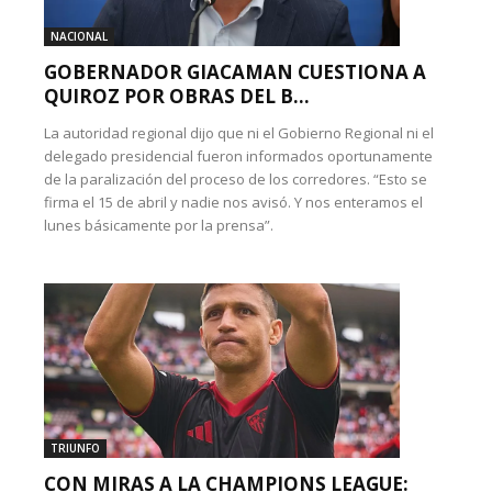
NACIONAL
GOBERNADOR GIACAMAN CUESTIONA A
QUIROZ POR OBRAS DEL B...
La autoridad regional dijo que ni el Gobierno Regional ni el
delegado presidencial fueron informados oportunamente
de la paralización del proceso de los corredores. “Esto se
firma el 15 de abril y nadie nos avisó. Y nos enteramos el
lunes básicamente por la prensa”.
TRIUNFO
CON MIRAS A LA CHAMPIONS LEAGUE: