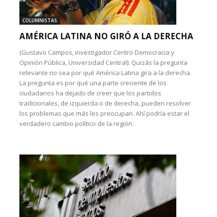
COLUMNISTAS
AMÉRICA LATINA NO GIRÓ A LA DERECHA
(Gustavo Campos, investigador Centro Democracia y
Opinión Pública, Universidad Central): Quizás la pregunta
relevante no sea por qué América Latina gira a la derecha.
La pregunta es por qué una parte creciente de los
ciudadanos ha dejado de creer que los partidos
tradicionales, de izquierda o de derecha, pueden resolver
los problemas que más les preocupan. Ahí podría estar el
verdadero cambio político de la región.