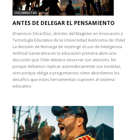
COLUMNISTAS
ANTES DE DELEGAR EL PENSAMIENTO
(Francisco Silva-Díaz, director del Magíster en Innovación y
Tecnología Educativa de la Universidad Autónoma de Chile):
La decisión de Noruega de restringir el uso de Inteligencia
Artificial Generativa en la educación primaria abre una
discusión que Chile debiera observar con atención. No
porque debamos replicar automáticamente sus medidas,
sino porque obliga a preguntarnos cómo abordamos los
desafíos que estas herramientas suponen al sistema
educativo.