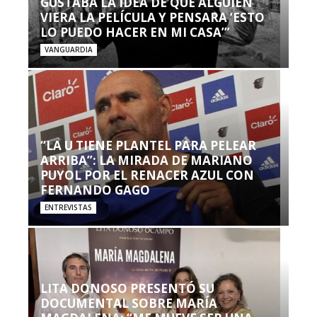
GUSTABA LA IDEA DE QUE ALGUIEN
VIERA LA PELÍCULA Y PENSARA ‘ESTO
LO PUEDO HACER EN MI CASA’”
VANGUARDIA
“LA U TIENE PLANTEL PARA PELEAR
ARRIBA”: LA MIRADA DE MARIANO
PUYOL POR EL RENACER AZUL CON
FERNANDO GAGO
ENTREVISTAS
LITA DONOSO PRESENTÓ SU
DOCUMENTAL SOBRE MARÍA