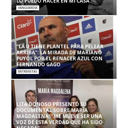
LO PUEDO HACER EN MI CASA’”
VANGUARDIA
“LA U TIENE PLANTEL PARA PELEAR
ARRIBA”: LA MIRADA DE MARIANO
PUYOL POR EL RENACER AZUL CON
FERNANDO GAGO
ENTREVISTAS
LITA DONOSO PRESENTÓ SU
DOCUMENTAL SOBRE MARÍA
MAGDALENA: “ME MUEVE SER UNA
VOZ DE ESTA VERDAD QUE HA SIDO