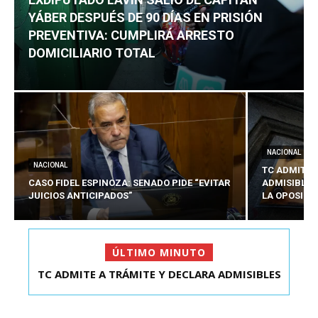
YÁBER DESPUÉS DE 90 DÍAS EN PRISIÓN
PREVENTIVA: CUMPLIRÁ ARRESTO
DOMICILIARIO TOTAL
NACIONAL
NACIONAL
TC ADMITE 
CASO FIDEL ESPINOZA: SENADO PIDE “EVITAR
ADMISIBLES
JUICIOS ANTICIPADOS”
LA OPOSICI
ÚLTIMO MINUTO
TC ADMITE A TRÁMITE Y DECLARA ADMISIBLES
EXDIPUTADO LAVÍN SALIÓ DE CAPITÁN YÁBER
LOS TRES REQU...
DESPUÉS DE 90 ...