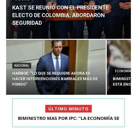
KAST SE REUNIÓ CON EL PRESIDENTE
ELECTO DE COLOMBIA: ABORDARON
SEGURIDAD
NACIONAL
ECONOMÍA
HARBOE: “LO QUE SE REQUIERE AHORA ES
HACER INTERVENCIONES BARRIALES MÁS DE
BIMINISTRO
FONDO”
ESTÁ ENCAU
ÚLTIMO MINUTO
BIMINISTRO MAS POR IPC: “LA ECONOMÍA SE
KAST SE REUNIÓ CON EL PRESIDENTE ELECTO DE
ESTÁ ENC...
COLOMBIA: A...