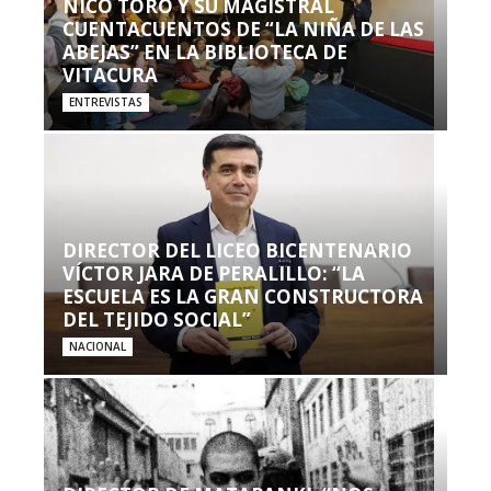
NICO TORO Y SU MAGISTRAL
CUENTACUENTOS DE “LA NIÑA DE LAS
ABEJAS” EN LA BIBLIOTECA DE
VITACURA
ENTREVISTAS
DIRECTOR DEL LICEO BICENTENARIO
VÍCTOR JARA DE PERALILLO: “LA
ESCUELA ES LA GRAN CONSTRUCTORA
DEL TEJIDO SOCIAL”
NACIONAL