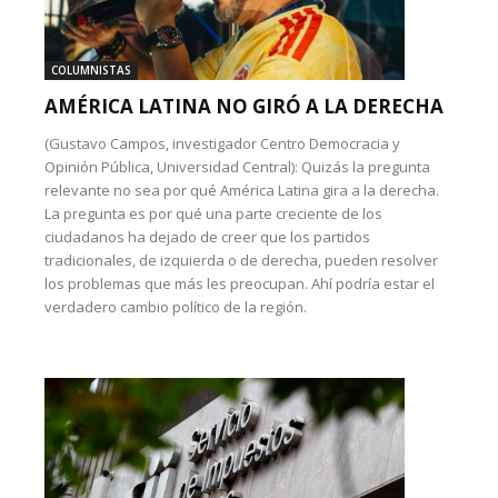
COLUMNISTAS
AMÉRICA LATINA NO GIRÓ A LA DERECHA
(Gustavo Campos, investigador Centro Democracia y
Opinión Pública, Universidad Central): Quizás la pregunta
relevante no sea por qué América Latina gira a la derecha.
La pregunta es por qué una parte creciente de los
ciudadanos ha dejado de creer que los partidos
tradicionales, de izquierda o de derecha, pueden resolver
los problemas que más les preocupan. Ahí podría estar el
verdadero cambio político de la región.