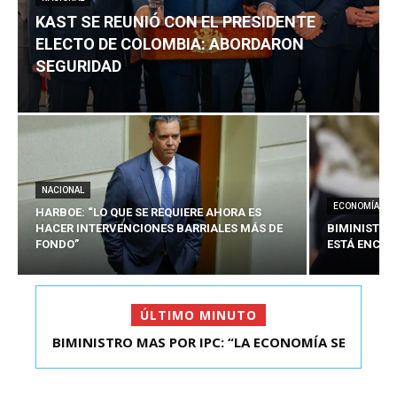
KAST SE REUNIÓ CON EL PRESIDENTE
ELECTO DE COLOMBIA: ABORDARON
SEGURIDAD
NACIONAL
ECONOMÍA
HARBOE: “LO QUE SE REQUIERE AHORA ES
HACER INTERVENCIONES BARRIALES MÁS DE
BIMINISTRO
FONDO”
ESTÁ ENCAU
ÚLTIMO MINUTO
BIMINISTRO MAS POR IPC: “LA ECONOMÍA SE
KAST SE REUNIÓ CON EL PRESIDENTE ELECTO DE
ESTÁ ENC...
COLOMBIA: A...