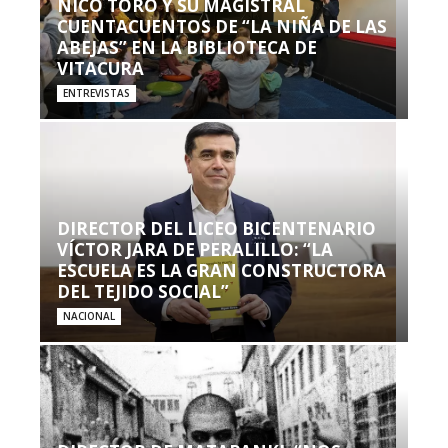
NICO TORO Y SU MAGISTRAL
CUENTACUENTOS DE “LA NIÑA DE LAS
ABEJAS” EN LA BIBLIOTECA DE
VITACURA
ENTREVISTAS
DIRECTOR DEL LICEO BICENTENARIO
VÍCTOR JARA DE PERALILLO: “LA
ESCUELA ES LA GRAN CONSTRUCTORA
DEL TEJIDO SOCIAL”
NACIONAL