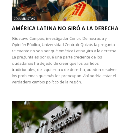
COLUMNISTAS
AMÉRICA LATINA NO GIRÓ A LA DERECHA
(Gustavo Campos, investigador Centro Democracia y
Opinión Pública, Universidad Central): Quizás la pregunta
relevante no sea por qué América Latina gira a la derecha.
La pregunta es por qué una parte creciente de los
ciudadanos ha dejado de creer que los partidos
tradicionales, de izquierda o de derecha, pueden resolver
los problemas que más les preocupan. Ahí podría estar el
verdadero cambio político de la región.