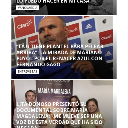
LO PUEDO HACER EN MI CASA’”
VANGUARDIA
“LA U TIENE PLANTEL PARA PELEAR
ARRIBA”: LA MIRADA DE MARIANO
PUYOL POR EL RENACER AZUL CON
FERNANDO GAGO
ENTREVISTAS
LITA DONOSO PRESENTÓ SU
DOCUMENTAL SOBRE MARÍA
MAGDALENA: “ME MUEVE SER UNA
VOZ DE ESTA VERDAD QUE HA SIDO