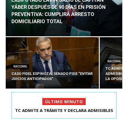
YÁBER DESPUÉS DE 90 DÍAS EN PRISIÓN
PREVENTIVA: CUMPLIRÁ ARRESTO
DOMICILIARIO TOTAL
NACIONAL
NACIONAL
TC ADMITE 
CASO FIDEL ESPINOZA: SENADO PIDE “EVITAR
ADMISIBLES
JUICIOS ANTICIPADOS”
LA OPOSICI
ÚLTIMO MINUTO
TC ADMITE A TRÁMITE Y DECLARA ADMISIBLES
EXDIPUTADO LAVÍN SALIÓ DE CAPITÁN YÁBER
LOS TRES REQU...
DESPUÉS DE 90 ...