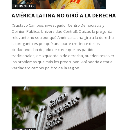
COLUMNISTAS
AMÉRICA LATINA NO GIRÓ A LA DERECHA
(Gustavo Campos, investigador Centro Democracia y
Opinión Pública, Universidad Central): Quizás la pregunta
relevante no sea por qué América Latina gira a la derecha.
La pregunta es por qué una parte creciente de los
ciudadanos ha dejado de creer que los partidos
tradicionales, de izquierda o de derecha, pueden resolver
los problemas que más les preocupan. Ahí podría estar el
verdadero cambio político de la región.