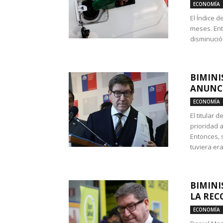
ECONOMÍA
El Índice 
meses. Ent
disminución
BIMINI
ANUNCI
ECONOMÍA
El titular 
prioridad 
Entonces, 
tuviera era
BIMINI
LA REC
ECONOMÍA