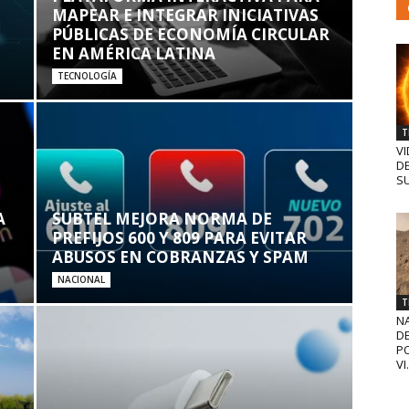
MAPEAR E INTEGRAR INICIATIVAS
PÚBLICAS DE ECONOMÍA CIRCULAR
EN AMÉRICA LATINA
TECNOLOGÍA
T
VI
D
SU
A
SUBTEL MEJORA NORMA DE
PREFIJOS 600 Y 809 PARA EVITAR
ABUSOS EN COBRANZAS Y SPAM
NACIONAL
T
N
D
PO
VI.