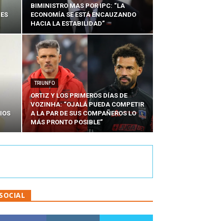
BIMINISTRO MAS POR IPC: “LA
NES
ECONOMÍA SE ESTÁ ENCAUZANDO
HACIA LA ESTABILIDAD”
TRIUNFO
ORTIZ Y LOS PRIMEROS DÍAS DE
VOZINHA: “OJALÁ PUEDA COMPETIR
IOS
A LA PAR DE SUS COMPAÑEROS LO
MÁS PRONTO POSIBLE”
SOCIAL