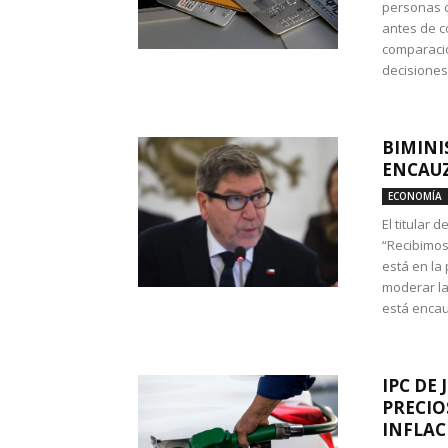
personas c
antes de co
comparació
decisione
BIMINI
ENCAUZ
ECONOMÍA
El titular 
“Recibimos
está en la
moderar la
está encau
IPC DE 
PRECIO
INFLAC