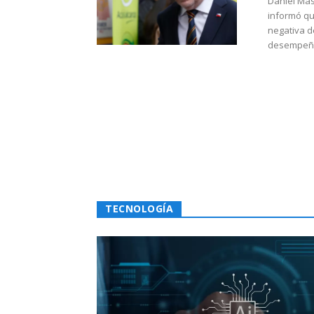
Daniel Mas
informó qu
negativa d
desempeño 
TECNOLOGÍA