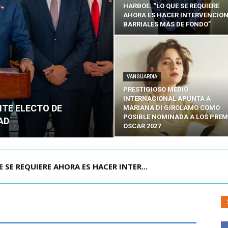
HARBOE: “LO QUE SE REQUIERE
AHORA ES HACER INTERVENCIO
BARRIALES MÁS DE FONDO”
VANGUARDIA
PRESTIGIOSO MEDIO
INTERNACIONAL APUNTA A
NTE ELECTO DE
MARIANA DI GIROLAMO COMO
POSIBLE NOMINADA A LOS PREM
AD
OSCAR 2027
POR IPC: “LA ECONOMÍA SE ESTÁ ENC...