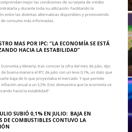
omprendan mejor las condiciones de su tarjeta de crédito
ntratarla y durante toda su utilización. Facilitando la
n entre las distintas alternativas disponibles y promoviendo
s de consumo más informadas.
STRO MAS POR IPC: “LA ECONOMÍA SE ESTÁ
ANDO HACIA LA ESTABILIDAD”
de Economía y Minería, tras conocer la cifra del mes de julio, dijo:
 de buena manera el IPC de julio con un leve 0,1%, un dato que
 parte baja de lo que proyectaba el mercado. Y que permite
 inflación anual a un 3,5%. Esto demuestra que la economía se
zando hacia la estabilidad”.
JULIO SUBIÓ 0,1% EN JULIO: BAJA EN
S DE COMBUSTIBLES CONTUVO LA
IÓN