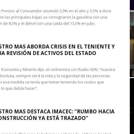
de Precios al Consumidor acumuló 2,9% en el año y 3,5% a doce
re las principales bajas se consignaron la gasolina con una
 de 8,5% y el diésel con una caída del 13,5% en julio.
STRO MAS ABORDA CRISIS EN EL TENIENTE Y
A REVISIÓN DE ACTIVOS DEL ESTADO
de Economía y Minería dijo, en entrevista con Radio ADN, “nuestra
absoluta, siempre será la vida y la seguridad de las personas.
si esa medida se tenía que tomar teniendo los costos que
 lo que debía hacer”.
STRO MAS DESTACA IMACEC: “RUMBO HACIA
ONSTRUCCIÓN YA ESTÁ TRAZADO”