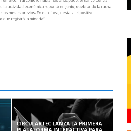
 remarcó: “Tal como lo habíamos anticipado, el Banco Central
e la actividad económica repuntó en junio, quebrando la racha
e los meses previos. En esa línea, destaca el positivo
que registró la minería”.
CIRCULARTEC LANZA LA PRIMERA
PLATAFORMA INTERACTIVA PARA