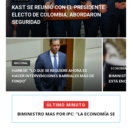
KAST SE REUNIÓ CON EL PRESIDENTE
ELECTO DE COLOMBIA: ABORDARON
SEGURIDAD
NACIONAL
ECONOMÍA
HARBOE: “LO QUE SE REQUIERE AHORA ES
HACER INTERVENCIONES BARRIALES MÁS DE
BIMINISTRO
FONDO”
ESTÁ ENCAU
ÚLTIMO MINUTO
BIMINISTRO MAS POR IPC: “LA ECONOMÍA SE
KAST SE REUNIÓ CON EL PRESIDENTE ELECTO DE
ESTÁ ENC...
COLOMBIA: A...