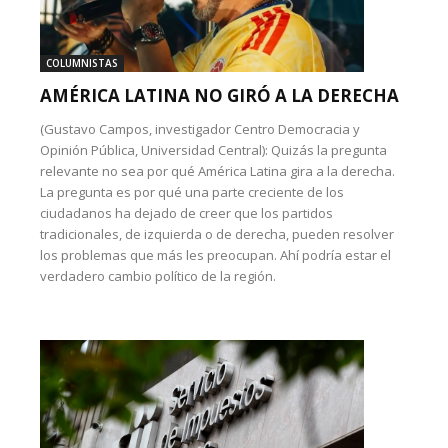
COLUMNISTAS
AMÉRICA LATINA NO GIRÓ A LA DERECHA
(Gustavo Campos, investigador Centro Democracia y
Opinión Pública, Universidad Central): Quizás la pregunta
relevante no sea por qué América Latina gira a la derecha.
La pregunta es por qué una parte creciente de los
ciudadanos ha dejado de creer que los partidos
tradicionales, de izquierda o de derecha, pueden resolver
los problemas que más les preocupan. Ahí podría estar el
verdadero cambio político de la región.