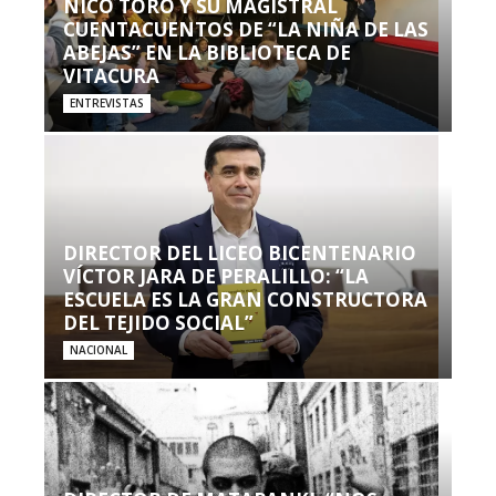
NICO TORO Y SU MAGISTRAL
CUENTACUENTOS DE “LA NIÑA DE LAS
ABEJAS” EN LA BIBLIOTECA DE
VITACURA
ENTREVISTAS
DIRECTOR DEL LICEO BICENTENARIO
VÍCTOR JARA DE PERALILLO: “LA
ESCUELA ES LA GRAN CONSTRUCTORA
DEL TEJIDO SOCIAL”
NACIONAL