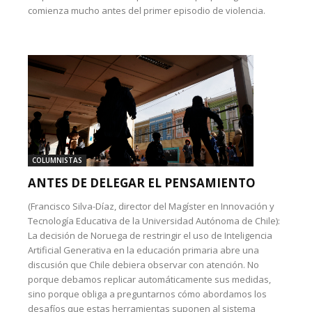
comienza mucho antes del primer episodio de violencia.
COLUMNISTAS
ANTES DE DELEGAR EL PENSAMIENTO
(Francisco Silva-Díaz, director del Magíster en Innovación y
Tecnología Educativa de la Universidad Autónoma de Chile):
La decisión de Noruega de restringir el uso de Inteligencia
Artificial Generativa en la educación primaria abre una
discusión que Chile debiera observar con atención. No
porque debamos replicar automáticamente sus medidas,
sino porque obliga a preguntarnos cómo abordamos los
desafíos que estas herramientas suponen al sistema