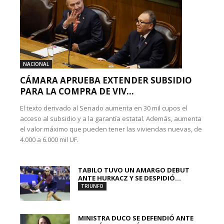
NACIONAL
CÁMARA APRUEBA EXTENDER SUBSIDIO
PARA LA COMPRA DE VIV...
El texto derivado al Senado aumenta en 30 mil cupos el
acceso al subsidio y a la garantía estatal. Además, aumenta
el valor máximo que pueden tener las viviendas nuevas, de
4.000 a 6.000 mil UF.
TABILO TUVO UN AMARGO DEBUT
ANTE HURKACZ Y SE DESPIDIÓ...
TRIUNFO
MINISTRA DUCO SE DEFENDIÓ ANTE