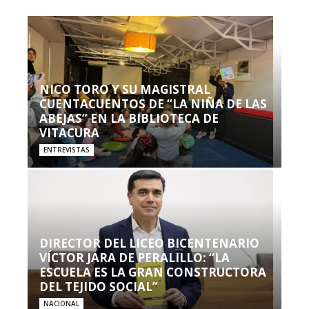
NICO TORO Y SU MAGISTRAL
CUENTACUENTOS DE “LA NIÑA DE LAS
ABEJAS” EN LA BIBLIOTECA DE
VITACURA
ENTREVISTAS
DIRECTOR DEL LICEO BICENTENARIO
VÍCTOR JARA DE PERALILLO: “LA
ESCUELA ES LA GRAN CONSTRUCTORA
DEL TEJIDO SOCIAL”
NACIONAL