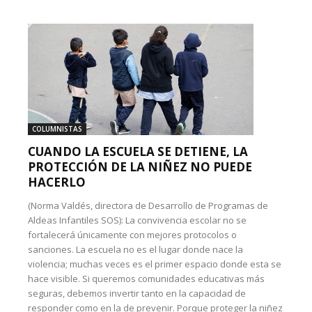
COLUMNISTAS
CUANDO LA ESCUELA SE DETIENE, LA
PROTECCIÓN DE LA NIÑEZ NO PUEDE
HACERLO
(Norma Valdés, directora de Desarrollo de Programas de
Aldeas Infantiles SOS): La convivencia escolar no se
fortalecerá únicamente con mejores protocolos o
sanciones. La escuela no es el lugar donde nace la
violencia; muchas veces es el primer espacio donde esta se
hace visible. Si queremos comunidades educativas más
seguras, debemos invertir tanto en la capacidad de
responder como en la de prevenir. Porque proteger la niñez