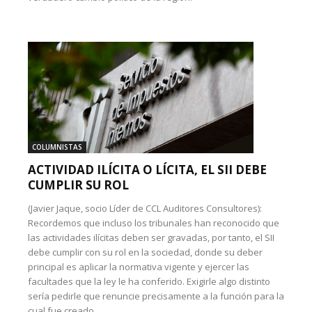
COLUMNISTAS
ACTIVIDAD ILÍCITA O LÍCITA, EL SII DEBE
CUMPLIR SU ROL
(Javier Jaque, socio Líder de CCL Auditores Consultores):
Recordemos que incluso los tribunales han reconocido que
las actividades ilícitas deben ser gravadas, por tanto, el SII
debe cumplir con su rol en la sociedad, donde su deber
principal es aplicar la normativa vigente y ejercer las
facultades que la ley le ha conferido. Exigirle algo distinto
sería pedirle que renuncie precisamente a la función para la
cual fue creado.