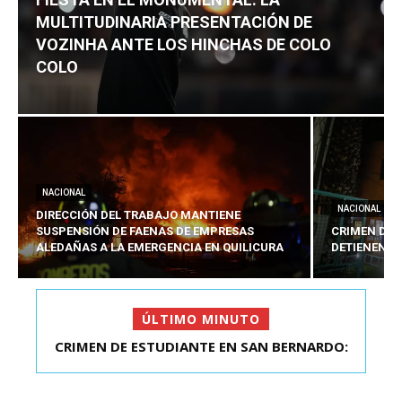
MULTITUDINARIA PRESENTACIÓN DE
VOZINHA ANTE LOS HINCHAS DE COLO
COLO
NACIONAL
NACIONAL
DIRECCIÓN DEL TRABAJO MANTIENE
SUSPENSIÓN DE FAENAS DE EMPRESAS
CRIMEN DE 
ALEDAÑAS A LA EMERGENCIA EN QUILICURA
DETIENEN A
ÚLTIMO MINUTO
FIESTA EN EL MONUMENTAL: LA
MULTITUDINARIA PRESENTACIÓ...