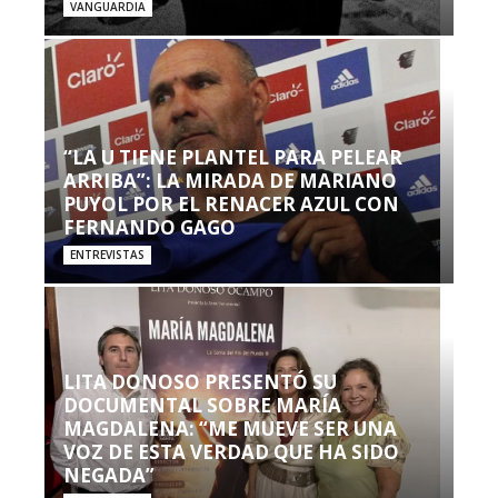
VANGUARDIA
“LA U TIENE PLANTEL PARA PELEAR
ARRIBA”: LA MIRADA DE MARIANO
PUYOL POR EL RENACER AZUL CON
FERNANDO GAGO
ENTREVISTAS
LITA DONOSO PRESENTÓ SU
DOCUMENTAL SOBRE MARÍA
MAGDALENA: “ME MUEVE SER UNA
VOZ DE ESTA VERDAD QUE HA SIDO
NEGADA”