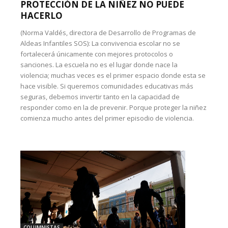
PROTECCIÓN DE LA NIÑEZ NO PUEDE
HACERLO
(Norma Valdés, directora de Desarrollo de Programas de
Aldeas Infantiles SOS): La convivencia escolar no se
fortalecerá únicamente con mejores protocolos o
sanciones. La escuela no es el lugar donde nace la
violencia; muchas veces es el primer espacio donde esta se
hace visible. Si queremos comunidades educativas más
seguras, debemos invertir tanto en la capacidad de
responder como en la de prevenir. Porque proteger la niñez
comienza mucho antes del primer episodio de violencia.
COLUMNISTAS