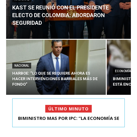
KAST SE REUNIÓ CON EL PRESIDENTE
ELECTO DE COLOMBIA: ABORDARON
SEGURIDAD
NACIONAL
ECONOMÍA
HARBOE: “LO QUE SE REQUIERE AHORA ES
HACER INTERVENCIONES BARRIALES MÁS DE
BIMINISTRO
FONDO”
ESTÁ ENCAU
ÚLTIMO MINUTO
BIMINISTRO MAS POR IPC: “LA ECONOMÍA SE
KAST SE REUNIÓ CON EL PRESIDENTE ELECTO DE
ESTÁ ENC...
COLOMBIA: A...