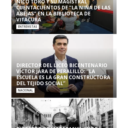
NICO TORO Y SU MAGISTRAL
CUENTACUENTOS DE “LA NIÑA DE LAS
ABEJAS” EN LA BIBLIOTECA DE
VITACURA
ENTREVISTAS
DIRECTOR DEL LICEO BICENTENARIO
VÍCTOR JARA DE PERALILLO: “LA
ESCUELA ES LA GRAN CONSTRUCTORA
DEL TEJIDO SOCIAL”
NACIONAL