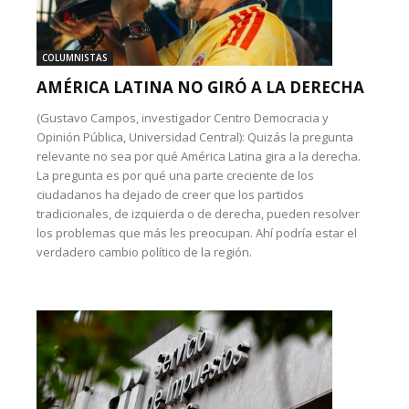
COLUMNISTAS
AMÉRICA LATINA NO GIRÓ A LA DERECHA
(Gustavo Campos, investigador Centro Democracia y
Opinión Pública, Universidad Central): Quizás la pregunta
relevante no sea por qué América Latina gira a la derecha.
La pregunta es por qué una parte creciente de los
ciudadanos ha dejado de creer que los partidos
tradicionales, de izquierda o de derecha, pueden resolver
los problemas que más les preocupan. Ahí podría estar el
verdadero cambio político de la región.