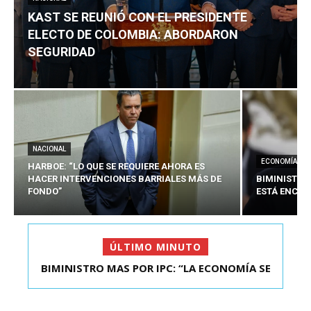
KAST SE REUNIÓ CON EL PRESIDENTE
ELECTO DE COLOMBIA: ABORDARON
SEGURIDAD
NACIONAL
ECONOMÍA
HARBOE: “LO QUE SE REQUIERE AHORA ES
HACER INTERVENCIONES BARRIALES MÁS DE
BIMINISTRO
FONDO”
ESTÁ ENCAU
ÚLTIMO MINUTO
BIMINISTRO MAS POR IPC: “LA ECONOMÍA SE
KAST SE REUNIÓ CON EL PRESIDENTE ELECTO DE
ESTÁ ENC...
COLOMBIA: A...