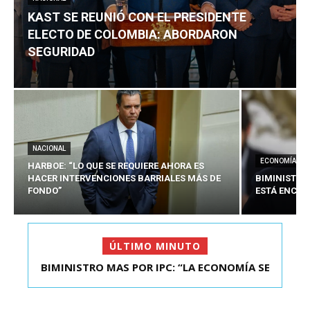
KAST SE REUNIÓ CON EL PRESIDENTE
ELECTO DE COLOMBIA: ABORDARON
SEGURIDAD
NACIONAL
ECONOMÍA
HARBOE: “LO QUE SE REQUIERE AHORA ES
HACER INTERVENCIONES BARRIALES MÁS DE
BIMINISTRO
FONDO”
ESTÁ ENCAU
ÚLTIMO MINUTO
BIMINISTRO MAS POR IPC: “LA ECONOMÍA SE
ESTÁ ENC...