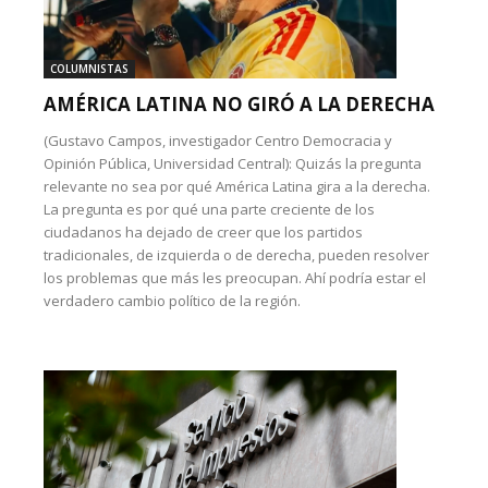
COLUMNISTAS
AMÉRICA LATINA NO GIRÓ A LA DERECHA
(Gustavo Campos, investigador Centro Democracia y
Opinión Pública, Universidad Central): Quizás la pregunta
relevante no sea por qué América Latina gira a la derecha.
La pregunta es por qué una parte creciente de los
ciudadanos ha dejado de creer que los partidos
tradicionales, de izquierda o de derecha, pueden resolver
los problemas que más les preocupan. Ahí podría estar el
verdadero cambio político de la región.