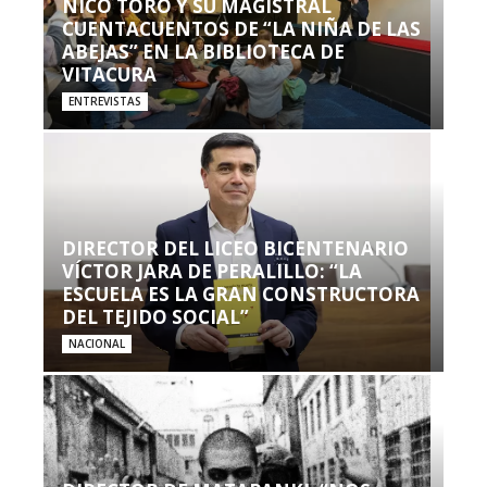
NICO TORO Y SU MAGISTRAL
CUENTACUENTOS DE “LA NIÑA DE LAS
ABEJAS” EN LA BIBLIOTECA DE
VITACURA
ENTREVISTAS
DIRECTOR DEL LICEO BICENTENARIO
VÍCTOR JARA DE PERALILLO: “LA
ESCUELA ES LA GRAN CONSTRUCTORA
DEL TEJIDO SOCIAL”
NACIONAL